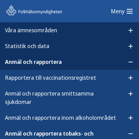
Meny
Meny
Våra ämnesområden
Sök på webbplatsen
Öp
Statistik och data
Lyssna på
Öpp
E-cigaretter och påfyllningsbehållare – registrera gränsöverskridande distansförsäljning
innehållet
Anmäl och rapportera
Registrera gränsöverskridande
Öpp
distansförsäljning med e-
Rapportera till vaccinationsregistret
Öpp
cigaretter och
Anmäl och rapportera smittsamma
Öpp
påfyllningsbehållare
sjukdomar
Anmäl och rapportera inom alkoholområdet
Öpp
Anmäl och rapportera tobaks- och
Öpp