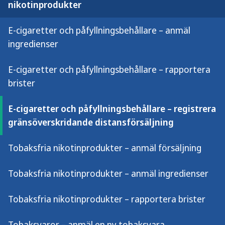
Svenska återförsäljare som vill sälja
nikotinprodukter
elektroniska cigaretter och
E-cigaretter och påfyllningsbehållare – anmäl
påfyllningsbehållare, exempelvis e-cigg,
ingredienser
e-juice, e-vätskor och vape, till
konsumenter utanför Sverige måste
E-cigaretter och påfyllningsbehållare – rapportera
registrera distansförsäljningen till oss.
brister
Detsamma gäller utländska
återförsäljare som vill sälja dessa
E-cigaretter och påfyllningsbehållare – registrera
produkter till konsumenter i Sverige.
gränsöverskridande distansförsäljning
Tobaksfria nikotinprodukter – anmäl försäljning
Du som vill sälja e-cigaretter och
påfyllningsbehållare till:
Tobaksfria nikotinprodukter – anmäl ingredienser
Konsumenter i Sverige
, men saknar ett säte
Tobaksfria nikotinprodukter – rapportera brister
eller ett fast driftställe för
näringsverksamhet i Sverige, måste
Tobaksvaror – anmäl en ny tobaksvara