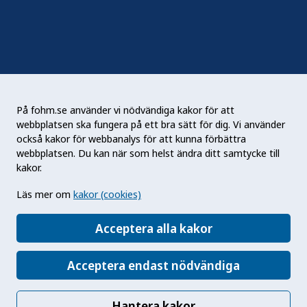
RSS
Podden Liv & hälsa
På fohm.se använder vi nödvändiga kakor för att
webbplatsen ska fungera på ett bra sätt för dig. Vi använder
Folkhälsomyndigheten (Fohm) är en nationell
också kakor för webbanalys för att kunna förbättra
kunskapsmyndighet som arbetar för en bättre
webbplatsen. Du kan när som helst ändra ditt samtycke till
folkhälsa. Det gör myndigheten genom att
kakor.
utveckla och stödja samhällets arbete med att
Läs mer om
kakor (cookies)
främja hälsa, förebygga ohälsa och skydda mot
hälsohot. Vår vision är en folkhälsa som stärker
Acceptera alla kakor
samhällets utveckling.
Acceptera endast nödvändiga
Hantera kakor