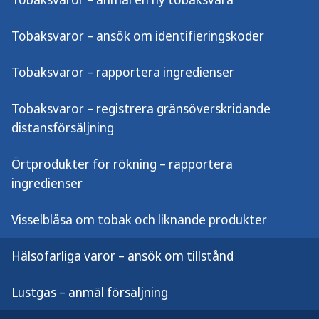
registrera den gränsöverskridande
distansförsäljningen till
Tobaksvaror – ansök om identifieringskoder
Folkhälsomyndigheten. Registreringen är
nödvändig för att du ska få sälja dessa
Tobaksvaror – rapportera ingredienser
produkter till konsumenter i Sverige.
Tobaksvaror – registrera gränsöverskridande
Konsumenter utanför Sverige
måste
distansförsäljning
registrera den gränsöverskridande
distansförsäljning till Folkhälsomyndigheten.
Örtprodukter för rökning – rapportera
Registreringen är nödvändig för att du ska få
ingredienser
sälja dessa produkter till konsumenter
utanför Sverige.
Visselblåsa om tobak och liknande produkter
Hälsofarliga varor – ansök om tillstånd
När vi bekräftat registreringen får du påbörja din
gränsöverskridande distansförsäljning.
Lustgas – anmäl försäljning
Du behöver ta fram ett