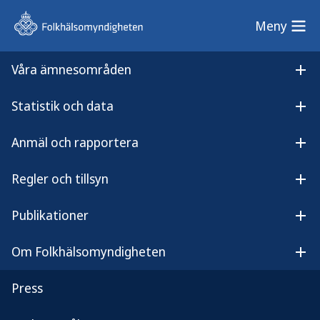
Meny
Meny
Våra ämnesområden
Sök på webbplatsen
Öp
Statistik och data
Lyssna på
Öpp
Folkhälsomyndigheten agerar mot importör som kringgår regelverket för nikotinprodukter
innehållet
Anmäl och rapportera
Folkhälsomyndigheten agerar
Öpp
mot importör som kringgår
Regler och tillsyn
Öpp
regelverket för
Publikationer
Öpp
nikotinprodukter
Om Folkhälsomyndigheten
Öp
Press