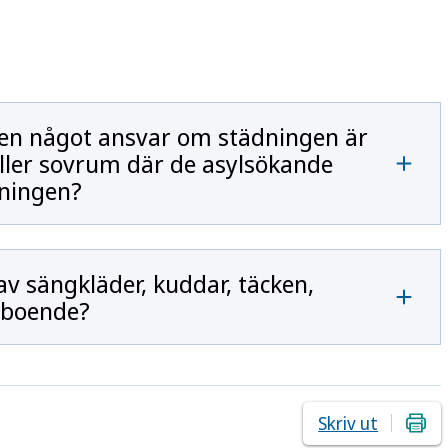
en något ansvar om städningen är
 eller sovrum där de asylsökande
dningen?
av sängkläder, kuddar, täcken,
ylboende?
Skriv ut