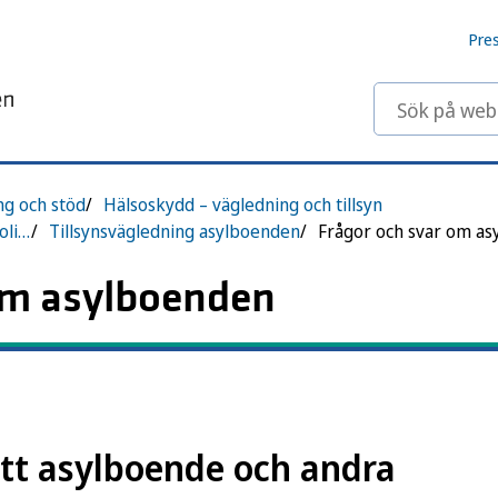
Pre
Sök på webbp
ng och stöd
Hälsoskydd – vägledning och tillsyn
Tillsynsvägledning om hälsoskydd för olika typer av verksamheter
Tillsynsvägledning asylboenden
om asylboenden
ett asylboende och andra