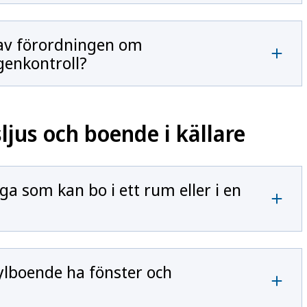
av förordningen om
enkontroll?
jus och boende i källare
 som kan bo i ett rum eller i en
ylboende ha fönster och