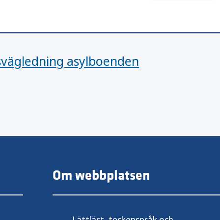
nsvägledning asylboenden
Om webbplatsen
Lättläst, teckenspråk och