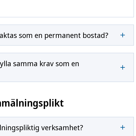
raktas som en permanent bostad?
fylla samma krav som en
nmälningsplikt
lningspliktig verksamhet?