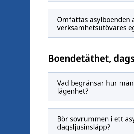
Omfattas asylboenden 
verksamhetsutövares eg
Boendetäthet, dagsl
Vad begränsar hur många
lägenhet?
Bör sovrummen i ett as
dagsljusinsläpp?