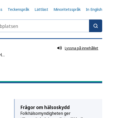
ss
Teckenspråk
Lättläst
Minoritetsspråk
In English
latsen
Lyssna på innehållet
Frågor och svar om asylboenden
Frågor om hälsoskydd
Folkhälsomyndigheten ger