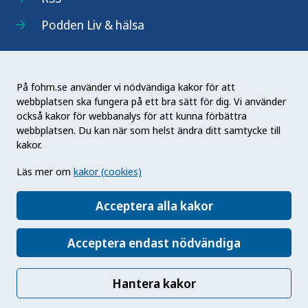
Podden Liv & hälsa
På fohm.se använder vi nödvändiga kakor för att
webbplatsen ska fungera på ett bra sätt för dig. Vi använder
Folkhälsomyndigheten (Fohm) är en nationell
också kakor för webbanalys för att kunna förbättra
kunskapsmyndighet som arbetar för en bättre
webbplatsen. Du kan när som helst ändra ditt samtycke till
folkhälsa. Det gör myndigheten genom att
kakor.
utveckla och stödja samhällets arbete med att
Läs mer om
kakor (cookies)
främja hälsa, förebygga ohälsa och skydda mot
hälsohot. Vår vision är en folkhälsa som stärker
Acceptera alla kakor
samhällets utveckling.
Acceptera endast nödvändiga
Hantera kakor