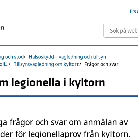
Pre
Sök på webbp
ng och stöd
Hälsoskydd – vägledning och tillsyn
Tillsynsvägledning om hälsoskydd för olika typer av verksamheter
Tillsynsvägledning om kyltorn
Frågor och svar
m legionella i kyltorn
iga frågor och svar om anmälan av
er för legionellaprov från kyltorn.