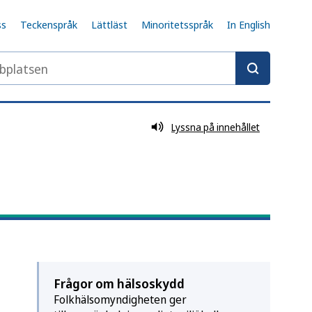
ss
Teckenspråk
Lättläst
Minoritetsspråk
In English
latsen
Lyssna på innehållet
Frågor om hälsoskydd
Folkhälsomyndigheten ger