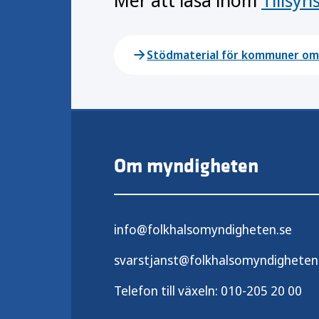
Mer att läsa inom
Tillsy
Stödmaterial för kommuner om 
Om myndigheten
info@folkhalsomyndigheten.se
svarstjanst@folkhalsomyndigheten
Telefon till växeln:
010-205 20 00