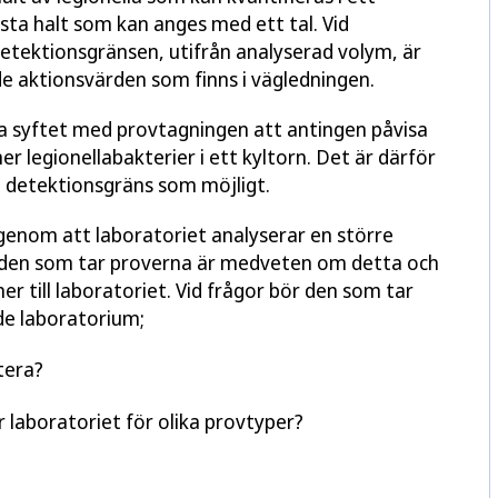
gsta halt som kan anges med ett tal. Vid
 detektionsgränsen, utifrån analyserad volym, är
l de aktionsvärden som finns i vägledningen.
ta syftet med provtagningen att antingen påvisa
r legionellabakterier i ett kyltorn. Det är därför
åg detektionsgräns som möjligt.
enom att laboratoriet analyserar en större
t den som tar proverna är medveten om detta och
er till laboratoriet. Vid frågor bör den som tar
e laboratorium;
tera?
 laboratoriet för olika provtyper?