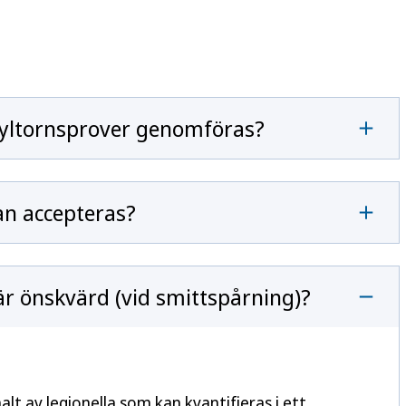
kyltornsprover genomföras?
an accepteras?
är önskvärd (vid smittspårning)?
lt av legionella som kan kvantifieras i ett