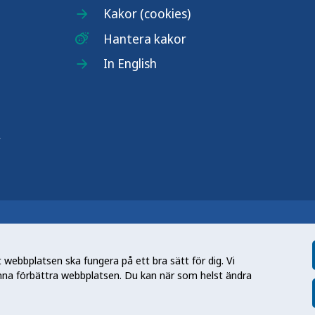
Kakor (cookies)
Hantera kakor
In English
r
n nationell kunskapsmyndighet som
et gör myndigheten genom att utveckla
webbplatsen ska fungera på ett bra sätt för dig. Vi
tt främja hälsa, förebygga ohälsa och
nna förbättra webbplatsen. Du kan när som helst ändra
en folkhälsa som stärker samhällets