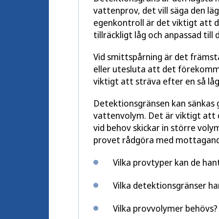
vattenprov, det vill säga den lä
egenkontroll är det viktigt att
tillräckligt låg och anpassad til
Vid smittspårning är det främs
eller utesluta att det förekomme
viktigt att sträva efter en så l
Detektionsgränsen kan sänkas g
vattenvolym. Det är viktigt at
vid behov skickar in större volym
provet rådgöra med mottagand
Vilka provtyper kan de han
Vilka detektionsgränser har
Vilka provvolymer behövs?