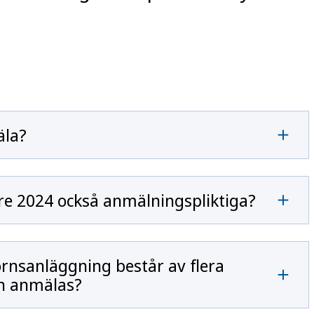
äla?
re 2024 också anmälningspliktiga?
nsanläggning består av flera
rn anmälas?