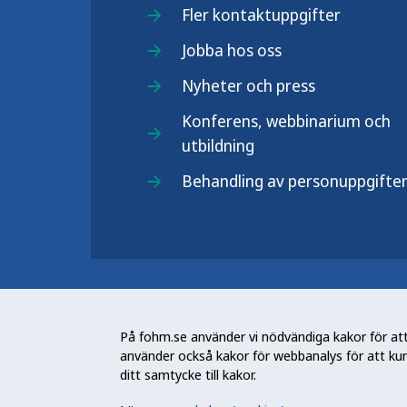
Fler kontaktuppgifter
Jobba hos oss
Nyheter och press
Konferens, webbinarium och
utbildning
Behandling av personuppgifte
Folkhälsomyndigheten (Fohm) är e
arbetar för en bättre folkhälsa. D
På fohm.se använder vi nödvändiga kakor för att 
och stödja samhällets arbete med a
använder också kakor för webbanalys för att ku
skydda mot hälsohot. Vår vision är 
ditt samtycke till kakor.
utveckling.