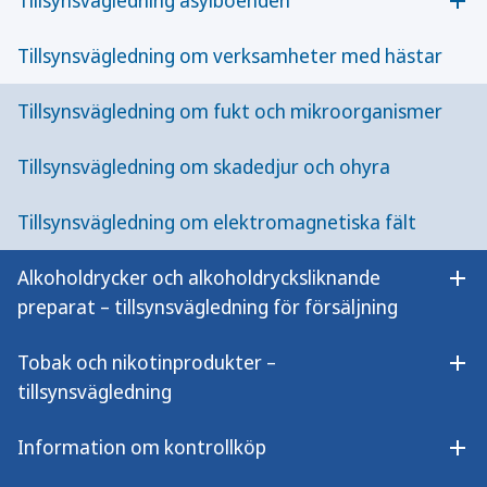
Tillsynsvägledning asylboenden
Öpp
Tillsynsvägledning om hälsoskydd i skolor
Tillsynsvägledning om verksamheter med hästar
och förskolor
Tillsynsvägledning om fukt och mikroorganismer
Publicerad:
15 september 2022
Uppdaterad:
10 april 2024
Tillsynsvägledning om skadedjur och ohyra
I vägledningen framgår exempel på vad som kan
Tillsynsvägledning om elektromagnetiska fält
ingå i verksamhetsutövarens egenkontroll inom
hälsoskydd och vad som kan kontrolleras vid
Alkoholdrycker och alkoholdrycksliknande
tillsyn.
Öpp
preparat – tillsynsvägledning för försäljning
Filmer om tillsyn och
Tobak och nikotinprodukter –
Öpp
inomhusmiljön i skolan
tillsynsvägledning
Filmerna från ett seminarium där
Information om kontrollköp
Öpp
Folkhälsomyndighetens vägledning om ventilation