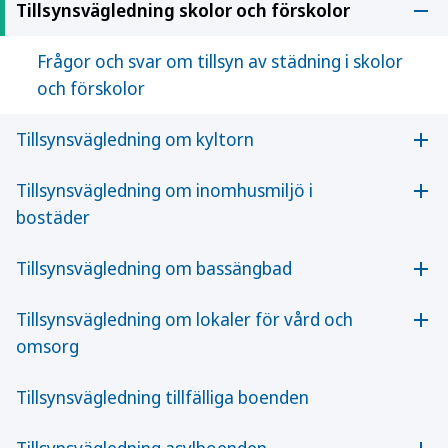
Tillsynsvägledning skolor och förskolor
som bedömer situationen och kan fatta beslut om
Öpp
utredningar och åtgärder.
Frågor och svar om tillsyn av städning i skolor
och förskolor
Tillsynsvägledning för miljö- och
Tillsynsvägledning om kyltorn
Öpp
hälsoskyddsinspektör
Tillsynsvägledning om inomhusmiljö i
En e-publikation med en samlad vägledning om
Öpp
bostäder
hälsoskyddet i skolor och förskolor. Publikationen
innehåller ett fördjupande kapitel om städning,
Tillsynsvägledning om bassängbad
som ger kompletterande vägledning till det
Öpp
allmänna rådet om städning i förskola, skola,
Tillsynsvägledning om lokaler för vård och
Öpp
fritidshem och öppen fritidsverksamhet (FoHMFS
omsorg
2014:19). Publikationen ger också vägledning om
andra faktorer som hygien, allergener, ventilation,
Tillsynsvägledning tillfälliga boenden
temperatur, buller. Publikationen tar även upp
utemiljön.