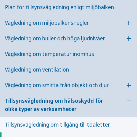
Plan för tillsynsvägledning enligt miljöbalken
Skolor och förskolor är anmälningspliktiga
verksamheter enligt miljöbalken.
Vägledning om miljöbalkens regler
Verksamhetsutövaren är ansvarig för att
Öpp
verksamheten och inomhusmiljön i lokalerna där
Vägledning om buller och höga ljudnivåer
verksamheten bedrivs är bra och barnens hälsa
Öpp
inte påverkas negativt. Miljö- och
Vägledning om temperatur inomhus
hälsoskyddsnämnden ska i sin tillsyn enligt
miljöbalken ägna särskild uppmärksamhet åt
Vägledning om ventilation
skolor och förskolor och Folkhälsomyndigheten
ger vägledning.
Vägledning om smitta från objekt och djur
Öpp
Tillsynsvägledning om hälsoskydd för
Till dig om är privatperson och har klagomål
Öpp
olika typer av verksamheter
Har du klagomål på hygien, städning, luftkvalitet eller
liknande i en skola eller förskola ska du i första hand
Tillsynsvägledning om tillgång till toaletter
vända dig till verksamheten. Om inte det hjälper
kontaktar du kommunens miljö- och hälsoskyddskontor,