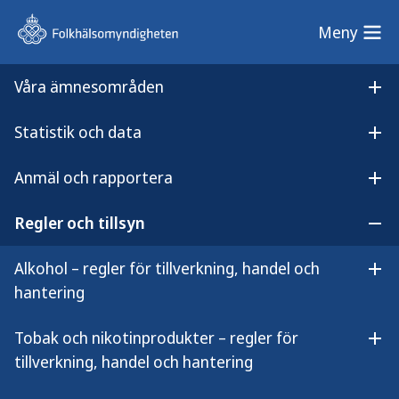
Meny
Meny
Våra ämnesområden
Sök på webbplatsen
Öp
Statistik och data
Lyssna på
Öpp
Tillsynsvägledning skolor och förskolor
innehållet
Anmäl och rapportera
Tillsynsvägledning om
Öpp
inomhusmiljön i skolor och
Regler och tillsyn
Öpp
förskolor
Alkohol – regler för tillverkning, handel och
Öpp
hantering
Tobak och nikotinprodukter – regler för
Öpp
tillverkning, handel och hantering
Här kan du som är miljö- och
hälsoskyddsinspektör hitta samlad