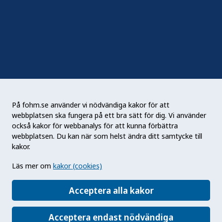
Sociala medier
Nyhetsbrev
RSS
Podden Liv & hälsa
På fohm.se använder vi nödvändiga kakor för att
webbplatsen ska fungera på ett bra sätt för dig. Vi använder
Folkhälsomyndigheten (Fohm) är en nationell
också kakor för webbanalys för att kunna förbättra
kunskapsmyndighet som arbetar för en bättre
webbplatsen. Du kan när som helst ändra ditt samtycke till
folkhälsa. Det gör myndigheten genom att
kakor.
utveckla och stödja samhällets arbete med att
Läs mer om
kakor (cookies)
främja hälsa, förebygga ohälsa och skydda mot
hälsohot. Vår vision är en folkhälsa som stärker
Acceptera alla kakor
samhällets utveckling.
Acceptera endast nödvändiga