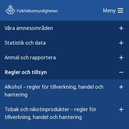
Meny
Meny
Våra ämnesområden
Sök på webbplatsen
Öp
Statistik och data
Lyssna på
Öpp
Vägledning gällande kommunens underrättelser
innehållet
Anmäl och rapportera
Vägledning gällande
Öpp
kommunens underrättelser till
Regler och tillsyn
Öpp
Folkhälsomyndigheten
Alkohol – regler för tillverkning, handel och
Öpp
hantering
Tobak och nikotinprodukter – regler för
Öpp
tillverkning, handel och hantering
Ni som kommunala tillsynshandläggare
ska enligt 7 kap. 21 § lagen (2018:2088)