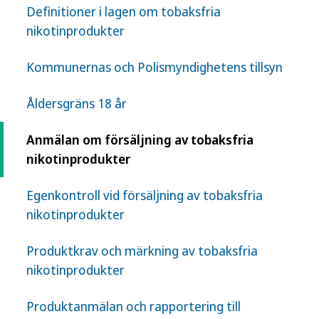
Definitioner i lagen om tobaksfria
försäljningen till den kommun där företaget har
nikotinprodukter
sitt säte. Om företaget saknar säte inom landet
görs anmälan till den kommun där företaget har
Kommunernas och Polismyndighetens tillsyn
ett fast driftställe (prop. 2021/22:200 s. 272).
Folkhälsomyndigheten planerar inte att ta fram
Åldersgräns 18 år
något blankettstöd till kommunerna för anmälan
om försäljning av tobaksfria nikotinprodukter.
Anmälan om försäljning av tobaksfria
Bestämmelsens syfte och utformning är i stora
nikotinprodukter
delar likvärdig med krav på anmälan om
försäljning av e-cigaretter och
Egenkontroll vid försäljning av tobaksfria
påfyllningsbehållare enligt 5 kap 14 § i LTLP.
nikotinprodukter
Därför bör kommunerna kunna utgå från sin
befintliga hantering av anmälningar om e-
Produktkrav och märkning av tobaksfria
cigarettförsäljning och anpassa den genom
nikotinprodukter
mindre revideringar för att hantera anmälningar
om försäljning av tobaksfria nikotinprodukter
Produktanmälan och rapportering till