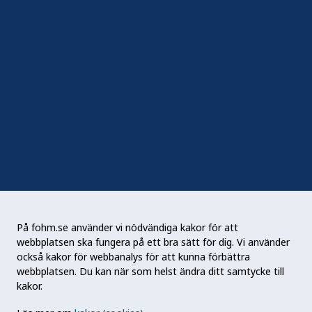
Följ oss
Sociala medier
Nyhetsbrev
RSS
Podden Liv & hälsa
På fohm.se använder vi nödvändiga kakor för att
webbplatsen ska fungera på ett bra sätt för dig. Vi använder
Folkhälsomyndigheten (Fohm) är en nationell
också kakor för webbanalys för att kunna förbättra
kunskapsmyndighet som arbetar för en bättre
webbplatsen. Du kan när som helst ändra ditt samtycke till
folkhälsa. Det gör myndigheten genom att
kakor.
utveckla och stödja samhällets arbete med att