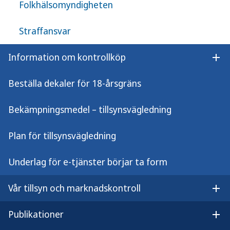
enligt LTN.
Folkhälsomyndigheten
En anmälan kan exempelvis innehålla följande
Straffansvar
uppgifter:
Information om kontrollköp
Öpp
Datumet när försäljningen ska starta.
Beställa dekaler för 18-årsgräns
Typ av försäljningsställe, det vill säga är det
ett fysiskt försäljningsställe, en webbplats
Bekämpningsmedel – tillsynsvägledning
eller båda delarna. Med webbplats menas här
alla digitala försäljningsmiljöer.
Plan för tillsynsvägledning
Uppgifter om näringsidkare som bedriver
Underlag för e-tjänster börjar ta form
försäljningsverksamheten:
Vår tillsyn och marknadskontroll
Namn på bolag, förening, enskild företagare.
Öpp
Publikationer
Organisationsnummer, adress och
Öpp
kontaktuppgifter.