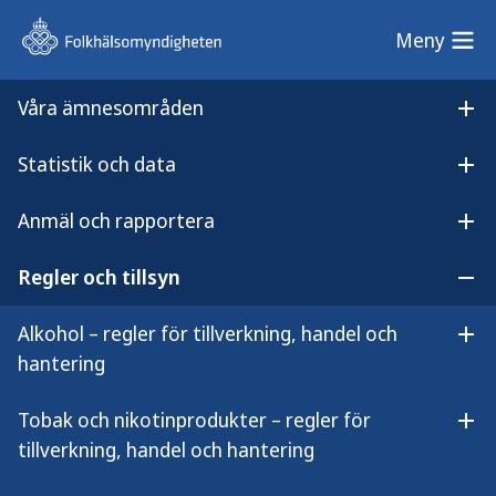
Meny
Meny
Våra ämnesområden
Sök på webbplatsen
Öp
Statistik och data
Lyssna på
Öpp
Anmälan om försäljning av tobaksfria nikotinprodukter
innehållet
Anmäl och rapportera
Anmälan om försäljning av
Öpp
tobaksfria nikotinprodukter
Regler och tillsyn
Öpp
Alkohol – regler för tillverkning, handel och
Öpp
hantering
En näringsidkare får inte bedriva
Tobak och nikotinprodukter – regler för
Öpp
detaljhandel med tobaksfria
tillverkning, handel och hantering
nikotinprodukter utan att först ha gjort