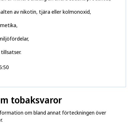
lten av nikotin, tjära eller kolmonoxid,
smetika,
iljöfördelar,
tillsatser.
6:50
 om tobaksvaror
information om bland annat förteckningen över
r.