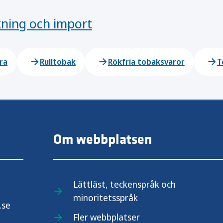
kning och import
ra
Rulltobak
Rökfria tobaksvaror
T
Om webbplatsen
Lättläst, teckenspråk och
minoritetsspråk
.se
Fler webbplatser