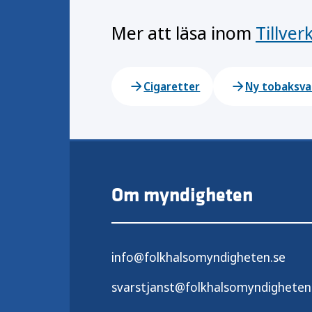
Mer att läsa inom
Tillver
Cigaretter
Ny tobaksva
Om myndigheten
info@folkhalsomyndigheten.se
svarstjanst@folkhalsomyndigheten