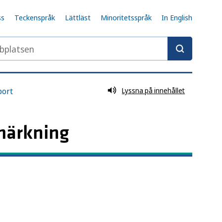
ss
Teckenspråk
Lättläst
Minoritetsspråk
In English
latsen
port
Lyssna på innehållet
märkning