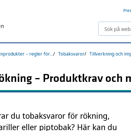
Pre
Sök på webbp
Tobak och nikotinprodukter – regler för tillverkning, handel och hantering
Tobaksvaror
Tillverkning och im
rökning – Produktkrav och 
erar du tobaksvaror för rökning,
ariller eller piptobak? Här kan du