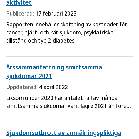
aktivitet
Publicerad:
17 februari 2025
Rapporten innehåller skattning av kostnader för
cancer, hjärt- och kärlsjukdom, psykiatriska
tillstånd och typ 2-diabetes.
Årssammanfattning smittsamma
sjukdomar 2021
Uppdaterad:
4 april 2022
Liksom under 2020 har antalet fall av många
smittsamma sjukdomar varit lägre 2021 än före
pandemin. Pandemins påverkan är komplex, och
olika smittskyddsåtgärder, ett minskat resande
och färre vårdbesök har bidragit till färre fall av
Sjukdomsutbrott av anmälningspliktiga
vissa smittsamma sjukdomar.