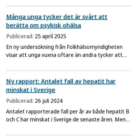
det finns fortfarande utmaningar när det gäller
lika rättigheter och möjligheter, oavsett sexuell
Många unga tycker det är svårt att
läggning, könsidentitet eller könsuttryck.
berätta om psykisk ohälsa
Publicerad:
25 april 2025
En ny undersökning från Folkhälsomyndigheten
visar att unga vuxna oftare än andra tycker att
det är svårt att berätta för någon om sin psykiska
ohälsa.
Ny rapport: Antalet fall av hepatit har
minskat i Sverige
Publicerad:
26 juli 2024
Antalet rapporterade fall per år av både hepatit B
och C har minskat i Sverige de senaste åren. Men
alla personer som är infekterade känner inte till
sin diagnos, och arbetet med att nå fler för