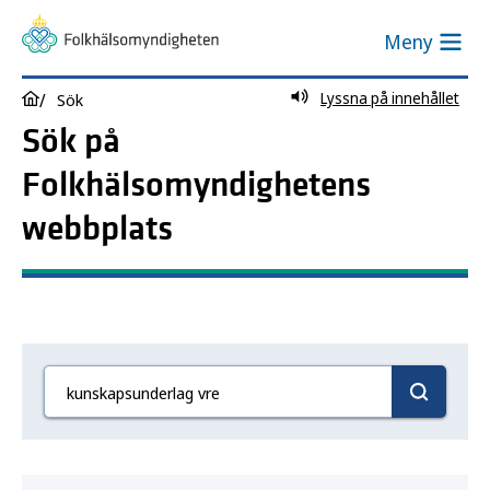
Meny
Lyssna på innehållet
Sök
Sök på
Folkhälsomyndighetens
webbplats
Sök här