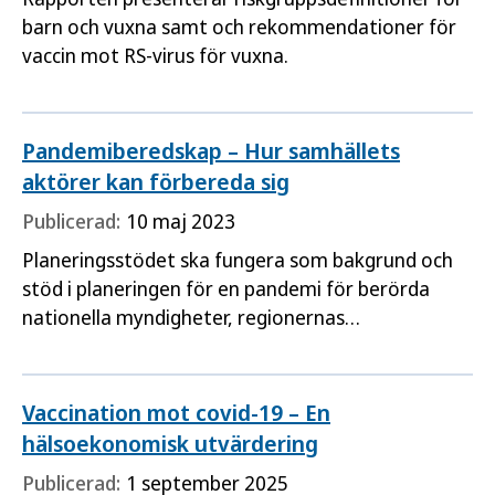
barn och vuxna samt och rekommendationer för
vaccin mot RS-virus för vuxna.
Pandemiberedskap – Hur samhällets
aktörer kan förbereda sig
Publicerad:
10 maj 2023
Planeringsstödet ska fungera som bakgrund och
stöd i planeringen för en pandemi för berörda
nationella myndigheter, regionernas
smittskyddsläkare, beredskapschefer och
beredskapssamordnare, samt för övriga
verksamhets- och planeringsansvariga inom
Vaccination mot covid-19 – En
regionernas och kommunernas vård och omsorg.
hälsoekonomisk utvärdering
Publicerad:
1 september 2025