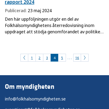
rapport 2024
Publicerad:
23 maj 2024
Den här uppföljningen utgör en del av
Folkhälsomyndighetens återredovisning inom
uppdraget att stödja genomförandet av politiken
avseende alkohol, narkotika, dopning, tobak och
nikotin samt spel om pengar (ANDTS) 2021–2025.
Redovisningen baseras på ANDTS-strategins mål
och ger en samlad bild av
1
2
3
4
5
. . .
16
Om myndigheten
info@folkhalsomyndigheten.se