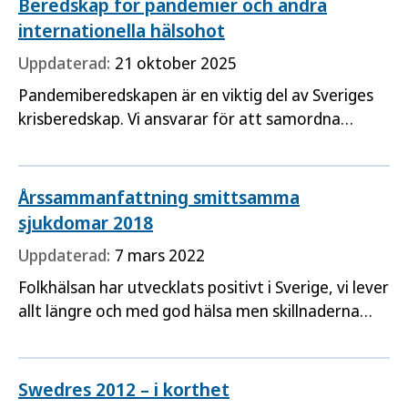
Beredskap för pandemier och andra
internationella hälsohot
Uppdaterad:
21 oktober 2025
Pandemiberedskapen är en viktig del av Sveriges
krisberedskap. Vi ansvarar för att samordna
beredskapen mot allvarliga hälsohot och ta
initiativ till åtgärder som skyddar befolkningen
mot smittsamma sjukdomar.
Årssammanfattning smittsamma
sjukdomar 2018
Uppdaterad:
7 mars 2022
Folkhälsan har utvecklats positivt i Sverige, vi lever
allt längre och med god hälsa men skillnaderna
mellan olika grupper i befolkningen ökar. Bördan
av allvarliga smittsamma sjukdomarna fortsätter
att minska men även där finns grupper som
Swedres 2012 – i korthet
drabbas mer.