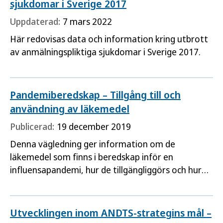
sjukdomar i Sverige 2017
Uppdaterad:
7 mars 2022
Här redovisas data och information kring utbrott
av anmälningspliktiga sjukdomar i Sverige 2017.
Pandemiberedskap – Tillgång till och
användning av läkemedel
Publicerad:
19 december 2019
Denna vägledning ger information om de
läkemedel som finns i beredskap inför en
influensapandemi, hur de tillgängliggörs och hur
de ska användas. Det ger stöd för regionernas
planering av hur de kan hantera och genomföra
medicinska motåtgärder och en kort beskrivning
Utvecklingen inom ANDTS-strategins mål –
av de involverade nationella