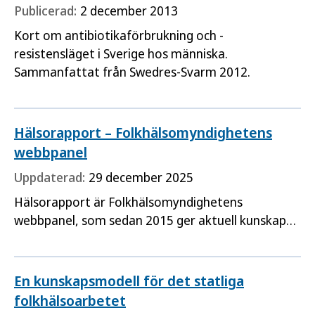
Publicerad:
2 december 2013
Kort om antibiotikaförbrukning och -
resistensläget i Sverige hos människa.
Sammanfattat från Swedres-Svarm 2012.
Hälsorapport – Folkhälsomyndighetens
webbpanel
Uppdaterad:
29 december 2025
Hälsorapport är Folkhälsomyndighetens
webbpanel, som sedan 2015 ger aktuell kunskap
om befolkningens hälsa och syn på hälsofrågor.
Panelen består av inbjudna deltagare från hela
Sverige, som tillsammans bidrar till att
En kunskapsmodell för det statliga
myndigheten kan följa och analysera hälsoläget i
folkhälsoarbetet
befolkningen.