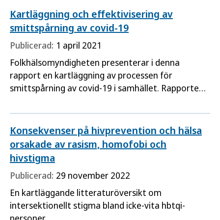
testning måste fortsätta, visar en rapport som
Kartläggning och effektivisering av
publiceras i samband med Världshepatitdagen den
smittspårning av covid-19
28 juli.
Publicerad:
1 april 2021
Folkhälsomyndigheten presenterar i denna
rapport en kartläggning av processen för
smittspårning av covid-19 i samhället. Rapporten
innehåller också en analys av regionernas behov
av att effektivisera denna process och förslag om
ett digitalt ärendehanteringssystem som stöd för
Konsekvenser på hivprevention och hälsa
smittspårning.
orsakade av rasism, homofobi och
hivstigma
Publicerad:
29 november 2022
En kartläggande litteraturöversikt om
intersektionellt stigma bland icke-vita hbtqi-
personer.