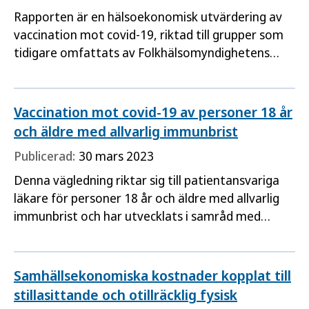
Rapporten är en hälsoekonomisk utvärdering av
vaccination mot covid-19, riktad till grupper som
tidigare omfattats av Folkhälsomyndighetens
rekommendationer. I den hälsoekonomiska
analysen jämförs kostnader och hälsoeffekter av
fortsatt vaccination mot covid-19 gentemot en
Vaccination mot covid-19 av personer 18 år
situation utan
och äldre med allvarlig immunbrist
Publicerad:
30 mars 2023
Denna vägledning riktar sig till patientansvariga
läkare för personer 18 år och äldre med allvarlig
immunbrist och har utvecklats i samråd med
myndigheterna Läkemedelsverket och
Socialstyrelsen.
Samhällsekonomiska kostnader kopplat till
stillasittande och otillräcklig fysisk