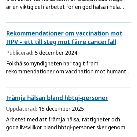
är en viktig del i arbetet för en god hälsa i hela
befolkningen. Folkhälsomyndigheten föreslår fyra
områden där arbetet med existentiell hälsa kan
stärkas.
Rekommendationer om vaccination mot
HPV – ett till steg mot färre cancerfall
Publicerad:
5 december 2024
Folkhälsomyndigheten har tagit fram
rekommendationer om vaccination mot humant
papillomvirus, HPV. Personer upp till och med 26
års ålder rekommenderas vaccination, och
regionerna kan nu börja arbeta med frågan om
Främja hälsan bland hbtqi-personer
hur tillgången till HPV-vaccination ska se ut för
Uppdaterad:
15 december 2025
vuxna.
Arbetet med att främja hälsa, rättigheter och
goda livsvillkor bland hbtqi-personer sker genom
en rad insatser inom olika delar av samhället. Men