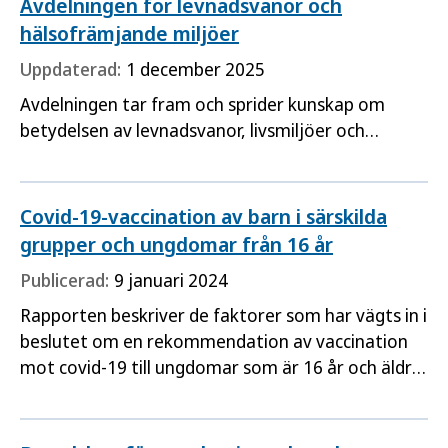
Avdelningen för levnadsvanor och
hälsofrämjande miljöer
Uppdaterad:
1 december 2025
Avdelningen tar fram och sprider kunskap om
betydelsen av levnadsvanor, livsmiljöer och
livsvillkor för hälsa och sjukdom. Vi utövar också
tillsyn och ger tillsynsvägledning utifrån vissa
skyddslagstiftningar, utfärdar tillstånd för vissa
Covid-19-vaccination av barn i särskilda
bekämpningsmedel och utreder klassificering av
grupper och ungdomar från 16 år
narkotika och
Publicerad:
9 januari 2024
Rapporten beskriver de faktorer som har vägts in i
beslutet om en rekommendation av vaccination
mot covid-19 till ungdomar som är 16 år och äldre,
samt till särskilda grupper barn från 12 års ålder.