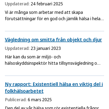
Uppdaterad:
24 februari 2025
Vi är många som arbetar med att skapa
förutsättningar för en god och jämlik hälsa i hela
befolkningen. För att underlätta har vi på
Folkhälsomyndigheten tagit fram en
kunskapsmodell för hur arbetet kan läggas upp.
Vägledning om smitta från objekt och djur
Tanken är att modellen ska bidra till ett
Uppdaterad:
23 januari 2023
strukturerat och långsiktigt arbete som
Här kan du som är miljö- och
hälsoskyddsinspektör hitta tillsynsvägledning om
förebyggande åtgärder för objektburen smitta.
Här kan du också hitta stöd för att förbereda dig
och kunna hantera ett eventuellt
Ny rapport: Existentiell hälsa en viktig del i
smittspårningsärende.
folkhälsoarbetet
Publicerad:
6 mars 2025
Den del av vår hälsa som rör existentiella frågor