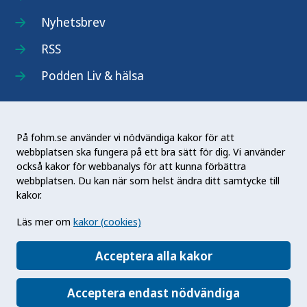
Nyhetsbrev
RSS
Podden Liv & hälsa
På fohm.se använder vi nödvändiga kakor för att
webbplatsen ska fungera på ett bra sätt för dig. Vi använder
Folkhälsomyndigheten (Fohm) är en nationell
också kakor för webbanalys för att kunna förbättra
kunskapsmyndighet som arbetar för en bättre
webbplatsen. Du kan när som helst ändra ditt samtycke till
folkhälsa. Det gör myndigheten genom att
kakor.
utveckla och stödja samhällets arbete med att
Läs mer om
kakor (cookies)
främja hälsa, förebygga ohälsa och skydda mot
hälsohot. Vår vision är en folkhälsa som stärker
Acceptera alla kakor
samhällets utveckling.
Acceptera endast nödvändiga