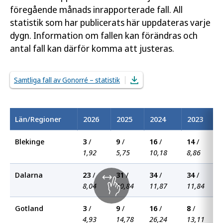
föregående månads inrapporterade fall. All
statistik som har publicerats här uppdateras varje
dygn. Information om fallen kan förändras och
antal fall kan därför komma att justeras.
Samtliga fall av Gonorré – statistik
Län/Regioner
2026
2025
2024
2023
Blekinge
3
/
9
/
16
/
14
/
1,92
5,75
10,18
8,86
Dalarna
23
/
31
/
34
/
34
/
8,04
10,84
11,87
11,84
Gotland
3
/
9
/
16
/
8
/
4,93
14,78
26,24
13,11