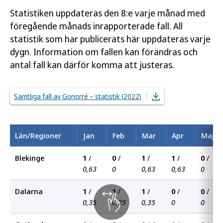
Statistiken uppdateras den 8:e varje månad med
föregående månads inrapporterade fall. All
statistik som har publicerats här uppdateras varje
dygn. Information om fallen kan förändras och
antal fall kan därför komma att justeras.
Samtliga fall av Gonorré – statistik (2022)
Län/Regioner
Jan
Feb
Mar
Apr
Maj
Blekinge
1
/
0
/
1
/
1
/
0
/
0,63
0
0,63
0,63
0
Dalarna
1
/
1
/
1
/
0
/
0
/
0,35
0,35
0,35
0
0