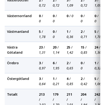
Västerbotten
2
/
2
/
3
/
2
/
3
/
0,72
0,72
1,09
0,72
1,09
Västernorrland
0
/
0
/
0
/
0
0
/
0
/
0
0
0
0
Västmanland
5
/
0
/
1
/
2
/
5
/
1,78
0
0,36
0,71
1,78
Västra
23
/
20
/
25
/
15
/
24
/
Götaland
1,31
1,14
1,42
0,85
1,36
Örebro
3
/
6
/
2
/
0
/
1
/
0,97
1,95
0,65
0
0,32
Östergötland
3
/
1
/
4
/
2
/
5
/
0,64
0,21
0,85
0,42
1,06
Totalt
213
179
211
204
242
/
/
/
/
/
2,02
1,70
2,01
1,94
2,30