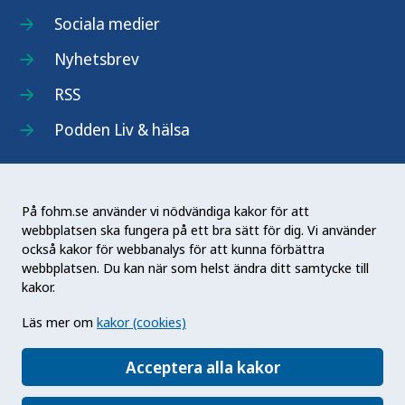
Sociala medier
Nyhetsbrev
RSS
Podden Liv & hälsa
På fohm.se använder vi nödvändiga kakor för att
webbplatsen ska fungera på ett bra sätt för dig. Vi använder
Folkhälsomyndigheten (Fohm) är en nationell
också kakor för webbanalys för att kunna förbättra
kunskapsmyndighet som arbetar för en bättre
webbplatsen. Du kan när som helst ändra ditt samtycke till
folkhälsa. Det gör myndigheten genom att
kakor.
utveckla och stödja samhällets arbete med att
Läs mer om
kakor (cookies)
främja hälsa, förebygga ohälsa och skydda mot
hälsohot. Vår vision är en folkhälsa som stärker
Acceptera alla kakor
samhällets utveckling.