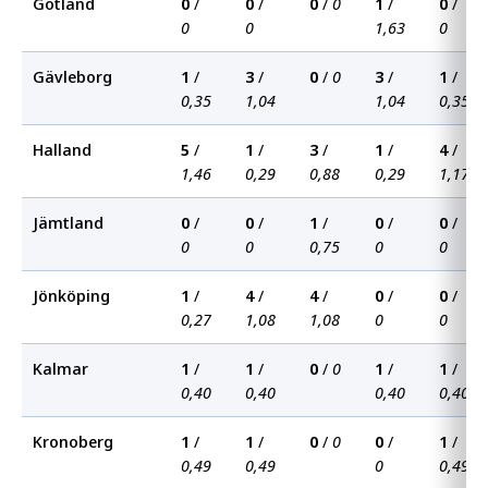
Gotland
0
/
0
/
0
/
0
1
/
0
/
0
0
1,63
0
Gävleborg
1
/
3
/
0
/
0
3
/
1
/
0,35
1,04
1,04
0,35
Halland
5
/
1
/
3
/
1
/
4
/
1,46
0,29
0,88
0,29
1,17
Jämtland
0
/
0
/
1
/
0
/
0
/
0
0
0,75
0
0
Jönköping
1
/
4
/
4
/
0
/
0
/
0,27
1,08
1,08
0
0
Kalmar
1
/
1
/
0
/
0
1
/
1
/
0,40
0,40
0,40
0,40
Kronoberg
1
/
1
/
0
/
0
0
/
1
/
0,49
0,49
0
0,49