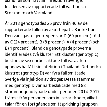
bland fall som fått sin infektion i Sverige.
Incidensen av rapporterade fall var högst i
Stockholm och Värmland.
År 2018 genotypades 26 prov från 46 av de
rapporterade fallen av akut hepatit B infektion.
Den vanligaste genotypen var D (60 procent) följt
av C (24 procent), B (8 procent), A (4 procent) och
E (4 procent). Bland de genotypade proverna
identifierades två kluster. Ett kluster (genotyp C)
bestod av sex närbesläktade fall varav fem
uppgavs ha fått sin infektion i Thailand. Det andra
klustret (genotyp D) var fyra fall smittade i
Sverige via injektion av droger. Dessa stammar
med genotyp D var närbesläktade med 88
stammar genotypade under perioden 2014–2017,
främst från personer som injicerar droger, vilket
talar för en fortgående smittspridning i gruppen.