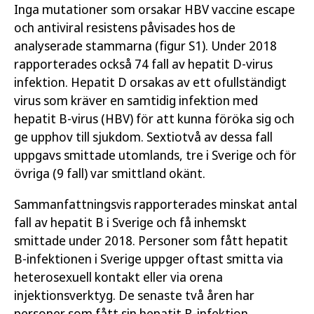
Inga mutationer som orsakar HBV vaccine escape
och antiviral resistens påvisades hos de
analyserade stammarna (figur S1). Under 2018
rapporterades också 74 fall av hepatit D-virus
infektion. Hepatit D orsakas av ett ofullständigt
virus som kräver en samtidig infektion med
hepatit B-virus (HBV) för att kunna föröka sig och
ge upphov till sjukdom. Sextiotvå av dessa fall
uppgavs smittade utomlands, tre i Sverige och för
övriga (9 fall) var smittland okänt.
Sammanfattningsvis rapporterades minskat antal
fall av hepatit B i Sverige och få inhemskt
smittade under 2018. Personer som fått hepatit
B-infektionen i Sverige uppger oftast smitta via
heterosexuell kontakt eller via orena
injektionsverktyg. De senaste två åren har
personer som fått sin hepatit B-infektion