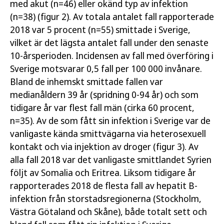
med akut (n=46) eller okänd typ av infektion
(n=38) (figur 2). Av totala antalet fall rapporterade
2018 var 5 procent (n=55) smittade i Sverige,
vilket är det lägsta antalet fall under den senaste
10-årsperioden. Incidensen av fall med överföring i
Sverige motsvarar 0,5 fall per 100 000 invånare.
Bland de inhemskt smittade fallen var
medianåldern 39 år (spridning 0-94 år) och som
tidigare år var flest fall män (cirka 60 procent,
n=35). Av de som fått sin infektion i Sverige var de
vanligaste kända smittvägarna via heterosexuell
kontakt och via injektion av droger (figur 3). Av
alla fall 2018 var det vanligaste smittlandet Syrien
följt av Somalia och Eritrea. Liksom tidigare år
rapporterades 2018 de flesta fall av hepatit B-
infektion från storstadsregionerna (Stockholm,
Västra Götaland och Skåne), både totalt sett och