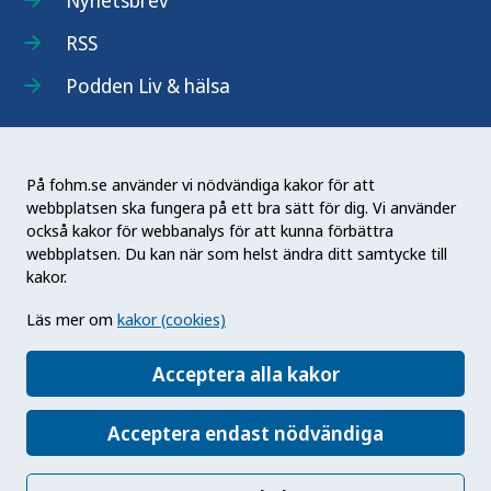
RSS
Podden Liv & hälsa
På fohm.se använder vi nödvändiga kakor för att
webbplatsen ska fungera på ett bra sätt för dig. Vi använder
Folkhälsomyndigheten (Fohm) är en nationell
också kakor för webbanalys för att kunna förbättra
kunskapsmyndighet som arbetar för en bättre
webbplatsen. Du kan när som helst ändra ditt samtycke till
folkhälsa. Det gör myndigheten genom att
kakor.
utveckla och stödja samhällets arbete med att
Läs mer om
kakor (cookies)
främja hälsa, förebygga ohälsa och skydda mot
hälsohot. Vår vision är en folkhälsa som stärker
Acceptera alla kakor
samhällets utveckling.
Acceptera endast nödvändiga