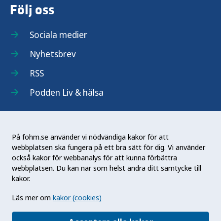
Följ oss
Sociala medier
Nyhetsbrev
RSS
Podden Liv & hälsa
På fohm.se använder vi nödvändiga kakor för att
webbplatsen ska fungera på ett bra sätt för dig. Vi använder
Folkhälsomyndigheten (Fohm) är en nationell
också kakor för webbanalys för att kunna förbättra
kunskapsmyndighet som arbetar för en bättre
webbplatsen. Du kan när som helst ändra ditt samtycke till
folkhälsa. Det gör myndigheten genom att
kakor.
utveckla och stödja samhällets arbete med att
Läs mer om
kakor (cookies)
främja hälsa, förebygga ohälsa och skydda mot
hälsohot. Vår vision är en folkhälsa som stärker