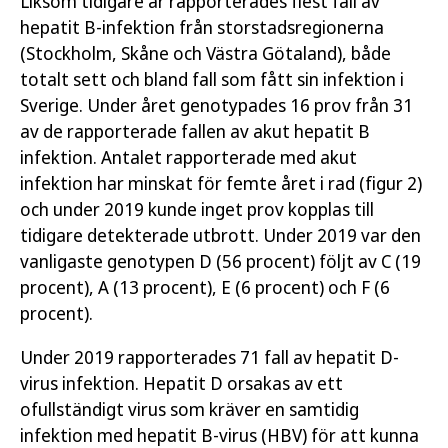
Liksom tidigare år rapporterades flest fall av
hepatit B-infektion från storstadsregionerna
(Stockholm, Skåne och Västra Götaland), både
totalt sett och bland fall som fått sin infektion i
Sverige. Under året genotypades 16 prov från 31
av de rapporterade fallen av akut hepatit B
infektion. Antalet rapporterade med akut
infektion har minskat för femte året i rad (figur 2)
och under 2019 kunde inget prov kopplas till
tidigare detekterade utbrott. Under 2019 var den
vanligaste genotypen D (56 procent) följt av C (19
procent), A (13 procent), E (6 procent) och F (6
procent).
Under 2019 rapporterades 71 fall av hepatit D-
virus infektion. Hepatit D orsakas av ett
ofullständigt virus som kräver en samtidig
infektion med hepatit B-virus (HBV) för att kunna