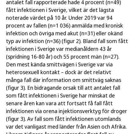
antalet fall rapporterade hade 4 procent (n=49)
fått infektionen i Sverige, vilket är det lägsta
noterade värdet på 10 år. Under 2019 var 94
procent av fallen (n=1 036) anmälda med kronisk
infektion och övriga med akut (n=31) eller okänd
typ av infektion (n=36) (figur 2). Bland fall som fått
infektionen i Sverige var medianåldern 43 år
(spridning 16-80 år) och 55 procent män (n=27).
Den mest kända smittvägen i Sverige var via
heterosexuell kontakt – dock är det relativt
många fall där information om smittväg saknas
(figur 3). En bidragande orsak till att antalet fall
som fått infektionen i Sverige har minskat de
senare åren kan vara att fortsatt få fall fått
infektionen via orena injektionsverktyg för droger
(figur 3). Av fall som fått infektionen utomlands
var det vanligast med länder från Asien och Afrika.