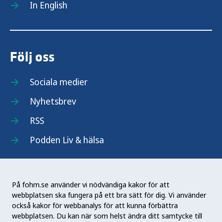
In English
Följ oss
Sociala medier
Nyhetsbrev
RSS
Podden Liv & hälsa
På fohm.se använder vi nödvändiga kakor för att
webbplatsen ska fungera på ett bra sätt för dig. Vi använder
Folkhälsomyndigheten (Fohm) är en nationell
också kakor för webbanalys för att kunna förbättra
kunskapsmyndighet som arbetar för en bättre
webbplatsen. Du kan när som helst ändra ditt samtycke till