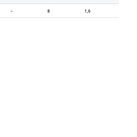
–
8
1,6