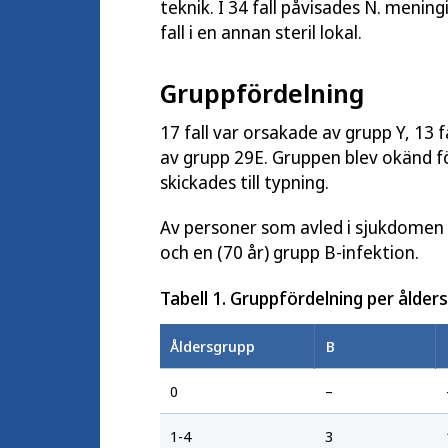
teknik. I 34 fall påvisades N. meningitid
fall i en annan steril lokal.
Gruppfördelning
17 fall var orsakade av grupp Y, 13 fa
av grupp 29E. Gruppen blev okänd fö
skickades till typning.
Av personer som avled i sjukdomen 
och en (70 år) grupp B-infektion.
Tabell 1. Gruppfördelning per ålder
Åldersgrupp
B
0
–
1-4
3