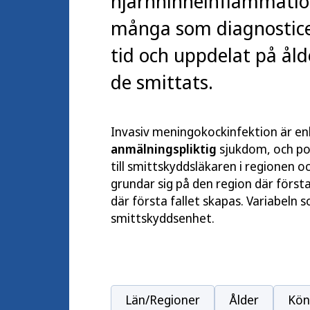
hjärnhinneinflammation
många som diagnostice
tid och uppdelat på åld
de smittats.
Invasiv meningokockinfektion är en
anmälningspliktig
sjukdom, och po
till smittskyddsläkaren i regionen o
grundar sig på den region där förs
där första fallet skapas. Variabeln
smittskyddsenhet.
Län/Regioner
Ålder
Kön