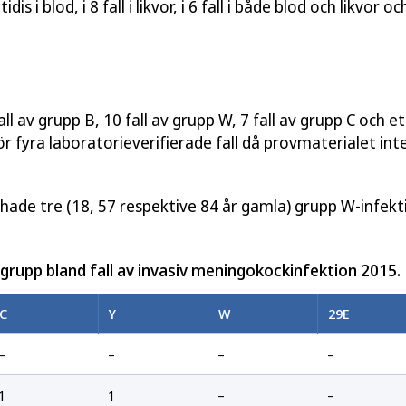
is i blod, i 8 fall i likvor, i 6 fall i både blod och likvor och
ll av grupp B, 10 fall av grupp W, 7 fall av grupp C och ett
r fyra laboratorieverifierade fall då provmaterialet int
hade tre (18, 57 respektive 84 år gamla) grupp W-infekt
sgrupp bland fall av invasiv meningokockinfektion 2015.
C
Y
W
29E
–
–
–
–
1
1
–
–