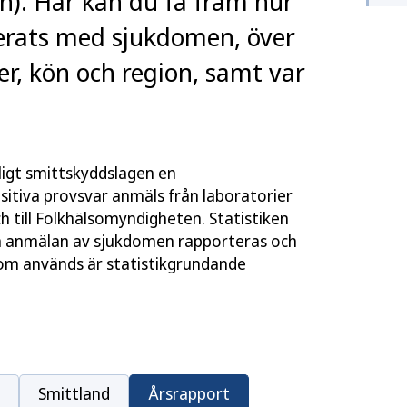
). Här kan du få fram hur
rats med sjukdomen, över
er, kön och region, samt var
ligt smittskyddslagen en
sitiva provsvar anmäls från laboratorier
ch till Folkhälsomyndigheten. Statistiken
ta anmälan av sjukdomen rapporteras och
 som används är statistikgrundande
Smittland
Årsrapport