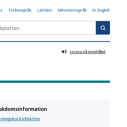
ss
Teckenspråk
Lättläst
Minoritetsspråk
In English
latsen
Lyssna på innehållet
ukdomsinformation
ningokockinfektion