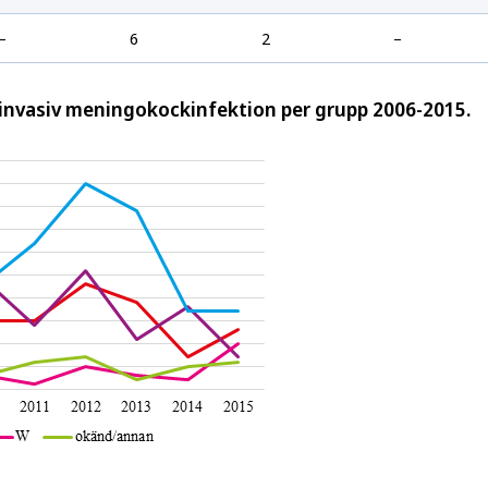
–
6
2
–
v invasiv meningokockinfektion per grupp 2006-2015.