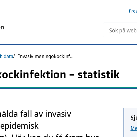
Pre
Sök på webbp
ch data
Invasiv meningokockinfektion
ockinfektion – statistik
älda fall av invasiv
Sj
(epidemisk
Me