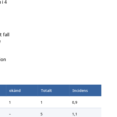
 i 4
 fall
e
ion
okänd
Totalt
Incidens
1
1
0,9
–
5
1,1