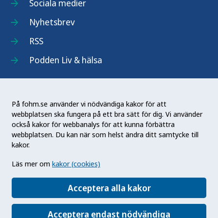
Sociala medier
Nyhetsbrev
RSS
Podden Liv & hälsa
På fohm.se använder vi nödvändiga kakor för att
webbplatsen ska fungera på ett bra sätt för dig. Vi använder
Folkhälsomyndigheten (Fohm) är en nationell
också kakor för webbanalys för att kunna förbättra
kunskapsmyndighet som arbetar för en bättre
webbplatsen. Du kan när som helst ändra ditt samtycke till
folkhälsa. Det gör myndigheten genom att
kakor.
utveckla och stödja samhällets arbete med att
Läs mer om
kakor (cookies)
främja hälsa, förebygga ohälsa och skydda mot
hälsohot. Vår vision är en folkhälsa som stärker
Acceptera alla kakor
samhällets utveckling.
Acceptera endast nödvändiga