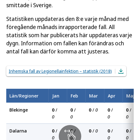
smittade i Sverige.
Statistiken uppdateras den 8:e varje månad med
föregående månads inrapporterade fall. All
statistik som har publicerats här uppdateras varje
dygn. Information om fallen kan förändras och
antal fall kan därför komma att justeras.
Inhemska fall av Legionellainfektion – statistik (2018)
Län/Regioner
Jan
Feb
Mar
Apr
Maj
Blekinge
0
/
0
/
0
/
0
0
/
0
/
0
0
0
0
Dalarna
0
/
0
/
0
/
0
0
/
0
/
0
0
0
0