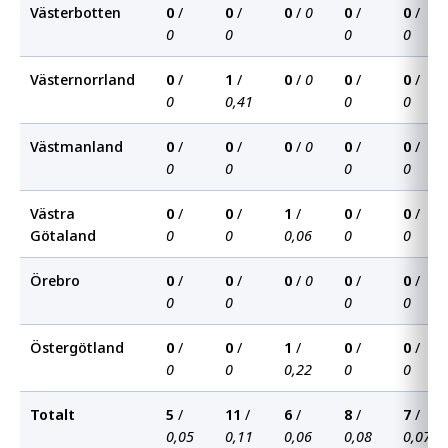
Västerbotten
0
/
0
/
0
/
0
0
/
0
/
0
0
0
0
Västernorrland
0
/
1
/
0
/
0
0
/
0
/
0
0,41
0
0
Västmanland
0
/
0
/
0
/
0
0
/
0
/
0
0
0
0
Västra
0
/
0
/
1
/
0
/
0
/
Götaland
0
0
0,06
0
0
Örebro
0
/
0
/
0
/
0
0
/
0
/
0
0
0
0
Östergötland
0
/
0
/
1
/
0
/
0
/
0
0
0,22
0
0
Totalt
5
/
11
/
6
/
8
/
7
/
0,05
0,11
0,06
0,08
0,07