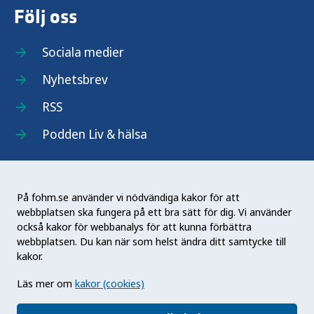
Följ oss
Sociala medier
Nyhetsbrev
RSS
Podden Liv & hälsa
På fohm.se använder vi nödvändiga kakor för att
webbplatsen ska fungera på ett bra sätt för dig. Vi använder
Folkhälsomyndigheten (Fohm) är en nationell
också kakor för webbanalys för att kunna förbättra
kunskapsmyndighet som arbetar för en bättre
webbplatsen. Du kan när som helst ändra ditt samtycke till
folkhälsa. Det gör myndigheten genom att
kakor.
utveckla och stödja samhällets arbete med att
Läs mer om
kakor (cookies)
främja hälsa, förebygga ohälsa och skydda mot
hälsohot. Vår vision är en folkhälsa som stärker