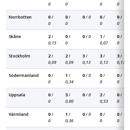
0
0
0
0
Norrbotten
0
/
0
/
0
/
0
0
/
0
/
0
0
0
0
Skåne
2
/
0
/
0
/
0
1
/
0
/
0,15
0
0,07
0
Stockholm
2
/
2
/
3
/
3
/
3
/
0,09
0,09
0,13
0,13
0,13
Södermanland
0
/
1
/
0
/
0
0
/
0
/
0
0,34
0
0
Uppsala
0
/
3
/
0
/
0
2
/
0
/
0
0,80
0,53
0
Värmland
0
/
1
/
0
/
0
0
/
0
/
0
0,36
0
0