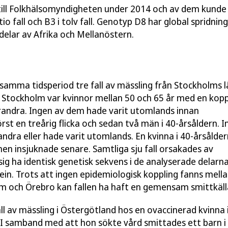
 till Folkhälsomyndigheten under 2014 och av dem kunde
o fall och B3 i tolv fall. Genotyp D8 har global spridning
elar av Afrika och Mellanöstern.
samma tidsperiod tre fall av mässling från Stockholms l
ån Stockholm var kvinnor mellan 50 och 65 år med en kopp
randra. Ingen av dem hade varit utomlands innan
rst en treårig flicka och sedan två män i 40-årsåldern. I
ndra eller hade varit utomlands. En kvinna i 40-årsålder
 insjuknade senare. Samtliga sju fall orsakades av
g ha identisk genetisk sekvens i de analyserade delarn
in. Trots att ingen epidemiologisk koppling fanns mella
olm och Örebro kan fallen ha haft en gemensam smittkäll
l av mässling i Östergötland hos en ovaccinerad kvinna i
n. I samband med att hon sökte vård smittades ett barn i