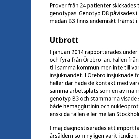
Prover från 24 patienter skickades
genotypas. Genotyp D8 påvisades i ti
medan B3 finns endemiskt främst i d
Utbrott
I januari 2014 rapporterades under 
och fyra från Örebro län. Fallen fr
till samma kommun men inte till va
insjuknandet. I Örebro insjuknade fö
heller där hade de kontakt med vara
samma arbetsplats som en av männen
genotyp B3 och stammarna visade si
både hemagglutinin och nukleoprote
enskilda fallen eller mellan Stockh
I maj diagnostiserades ett importfal
årsåldern som nyligen varit i Indie