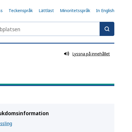
ss
Teckenspråk
Lättläst
Minoritetsspråk
In English
latsen
Lyssna på innehållet
ukdomsinformation
ssling