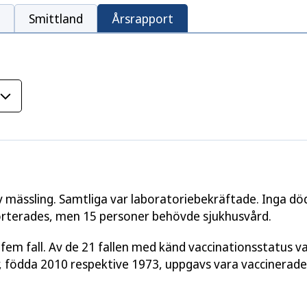
Smittland
Årsrapport
 mässling. Samtliga var laboratoriebekräftade. Inga död
pporterades, men 15 personer behövde sjukhusvård.
fem fall. Av de 21 fallen med känd vaccinationsstatus v
er, födda 2010 respektive 1973, uppgavs vara vaccinerad