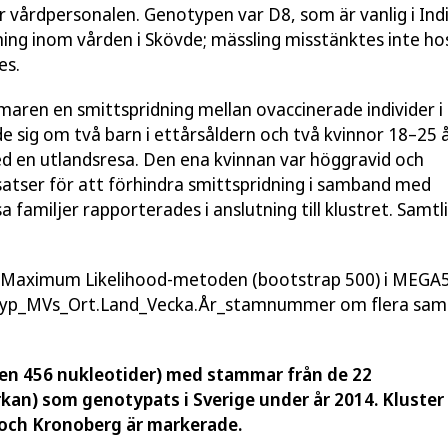
vårdpersonalen. Genotypen var D8, som är vanlig i Indi
ning inom vården i Skövde; mässling misstänktes inte ho
es.
aren en smittspridning mellan ovaccinerade individer i 
e sig om två barn i ettårsåldern och två kvinnor 18–25 å
d en utlandsresa. Den ena kvinnan var höggravid och
satser för att förhindra smittspridning i samband med
a familjer rapporterades i anslutning till klustret. Samtl
d Maximum Likelihood-metoden (bootstrap 500) i MEGA5
typ_MVs_Ort.Land_Vecka.År_stamnummer om flera sa
nen 456 nukleotider) med stammar från de 22
kan) som genotypats i Sverige under år 2014. Kluster 
och Kronoberg är markerade.