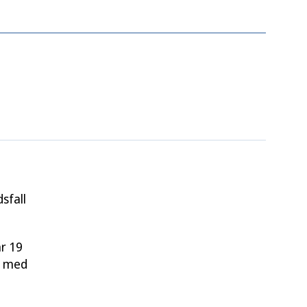
sfall
ar 19
e med