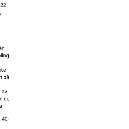
 22
,
än
ling
nte
n på
a av
n de
a.
 40-