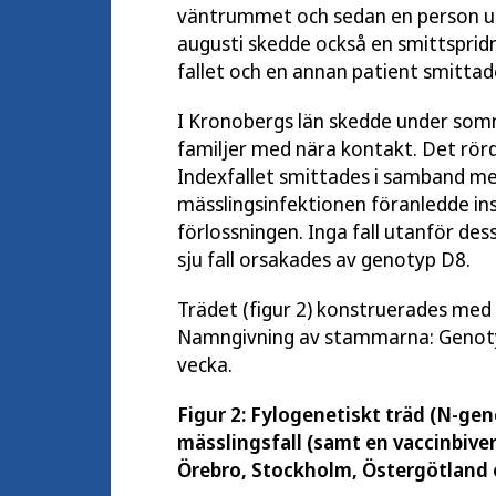
väntrummet och sedan en person ur 
augusti skedde också en smittsprid
fallet och en annan patient smittad
I Kronobergs län skedde under somm
familjer med nära kontakt. Det rörd
Indexfallet smittades i samband me
mässlingsinfektionen föranledde in
förlossningen. Inga fall utanför dess
sju fall orsakades av genotyp D8.
Trädet (figur 2) konstruerades me
Namngivning av stammarna: Geno
vecka.
Figur 2: Fylogenetiskt träd (N-ge
mässlingsfall (samt en vaccinbiver
Örebro, Stockholm, Östergötland 