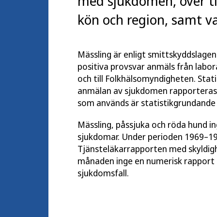
med sjukdomen, över ti
kön och region, samt va
Mässling är enligt smittskyddslage
positiva provsvar anmäls från labora
och till Folkhälsomyndigheten. Stati
anmälan av sjukdomen rapporteras o
som används är statistikgrundande
Mässling, påssjuka och röda hund i
sjukdomar. Under perioden 1969–198
Tjänsteläkarrapporten med skyldighe
månaden inge en numerisk rapport 
sjukdomsfall.