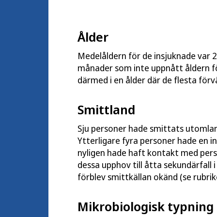
Ålder
Medelåldern för de insjuknade var 2
månader som inte uppnått åldern fö
därmed i en ålder där de flesta för
Smittland
Sju personer hade smittats utomlands
Ytterligare fyra personer hade en i
nyligen hade haft kontakt med perso
dessa upphov till åtta sekundärfall i
förblev smittkällan okänd (se rubri
Mikrobiologisk typning