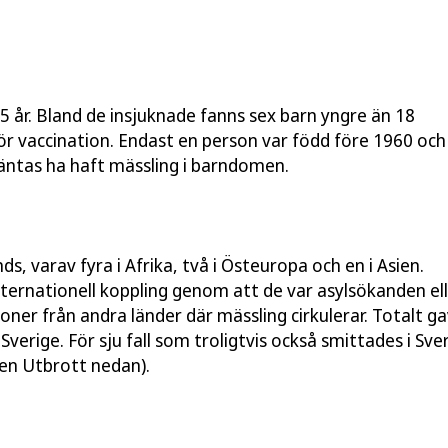
5 år. Bland de insjuknade fanns sex barn yngre än 18
r vaccination. Endast en person var född före 1960 och
väntas ha haft mässling i barndomen.
, varav fyra i Afrika, två i Östeuropa och en i Asien.
nternationell koppling genom att de var asylsökanden el
ner från andra länder där mässling cirkulerar. Totalt ga
 Sverige. För sju fall som troligtvis också smittades i Sve
ken Utbrott nedan).