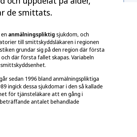
d och uppdelat på ålder,
r de smittats.
n en
anmälningspliktig
sjukdom, och
torier till smittskyddsläkaren i regionen
stiken grundar sig på den region där första
ch där första fallet skapas. Variabeln
 smittskyddsenhet.
ngår sedan 1996 bland anmälningspliktiga
9 ingick dessa sjukdomar i den så kallade
t för tjänsteläkare att en gång i
beträffande antalet behandlade