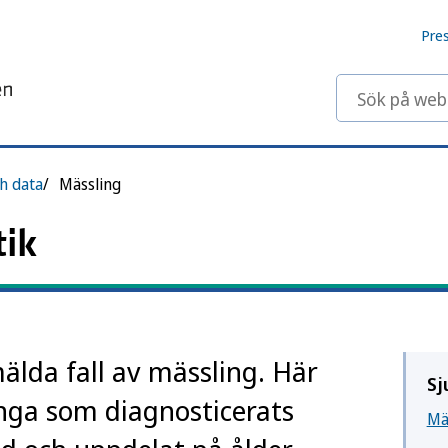
Pre
Sök på webbp
ch data
Mässling
tik
mälda fall av mässling. Här
Sj
nga som diagnosticerats
Mä