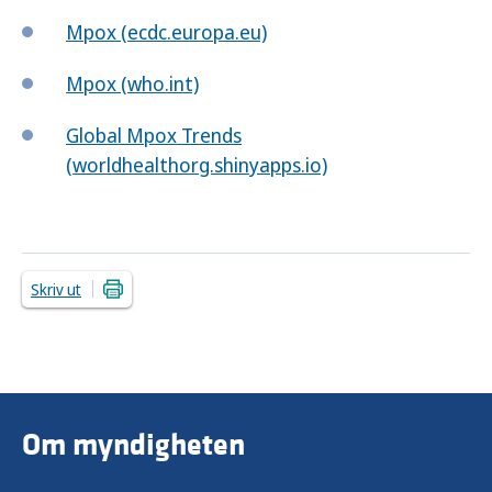
Mpox (ecdc.europa.eu)
Mpox (who.int)
Global Mpox Trends
(worldhealthorg.shinyapps.io)
Skriv ut
Om myndigheten