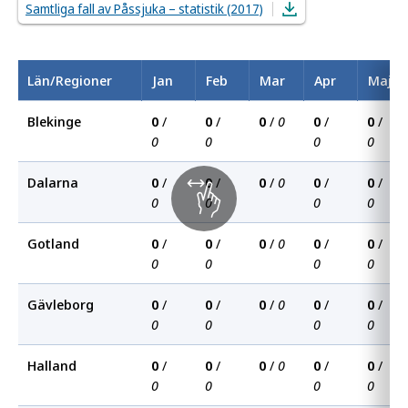
Samtliga fall av Påssjuka – statistik (2017)
Län/Regioner
Jan
Feb
Mar
Apr
Maj
Blekinge
0
/
0
/
0
/
0
0
/
0
/
0
0
0
0
Dalarna
0
/
0
/
0
/
0
0
/
0
/
0
0
0
0
Gotland
0
/
0
/
0
/
0
0
/
0
/
0
0
0
0
Gävleborg
0
/
0
/
0
/
0
0
/
0
/
0
0
0
0
Halland
0
/
0
/
0
/
0
0
/
0
/
0
0
0
0