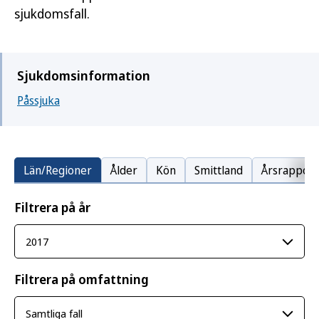
sjukdomsfall.
Sjukdomsinformation
Påssjuka
Län/Regioner
Ålder
Kön
Smittland
Årsrapport
Filtrera på år
Filtrera på omfattning