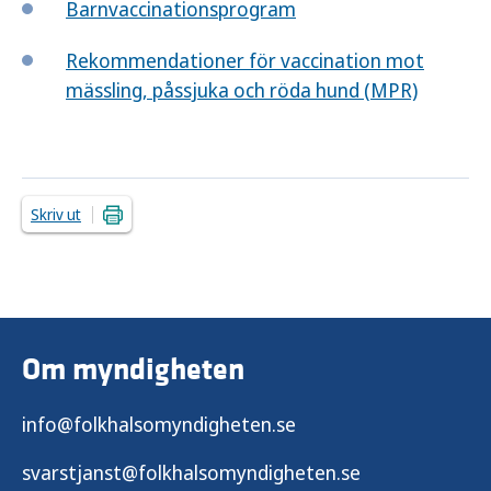
Barnvaccinationsprogram
Rekommendationer för vaccination mot
mässling, påssjuka och röda hund (MPR)
Skriv ut
Om myndigheten
info@folkhalsomyndigheten.se
svarstjanst@folkhalsomyndigheten.se