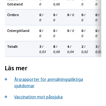
Götaland
0
0,06
0
0
Örebro
0
/
0
/
0
/
0
0
/
0
/
0
0
0
0
Östergötland
0
/
0
/
0
/
0
0
/
0
/
0
0
0
0
Totalt
3
/
8
/
4
/
2
/
3
/
0,03
0,08
0,04
0,02
0,03
Läs mer
Årsrapporter för anmälningspliktiga
sjukdomar
Vaccination mot påssjuka