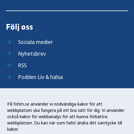
Följ oss
Sociala medier
Nyhetsbrev
RSS
Podden Liv & hälsa
På fohm.se använder vi nödvändiga kakor för att
webbplatsen ska fungera på ett bra sätt för dig. Vi använder
Folkhälsomyndigheten (Fohm) är en nationell
också kakor för webbanalys för att kunna förbättra
kunskapsmyndighet som arbetar för en bättre
webbplatsen. Du kan när som helst ändra ditt samtycke till
folkhälsa. Det gör myndigheten genom att
kakor.