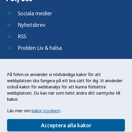
Sociala medier
Nyhetsbrev
RSS
Podden Liv & hälsa
På fohm.se använder vi nödvändiga kakor för att
webbplatsen ska fungera på ett bra sätt för dig. Vi använder
Folkhälsomyndigheten (Fohm) är en nationell
också kakor för webbanalys för att kunna förbättra
kunskapsmyndighet som arbetar för en bättre
webbplatsen. Du kan när som helst ändra ditt samtycke till
folkhälsa. Det gör myndigheten genom att
kakor.
utveckla och stödja samhällets arbete med att
Läs mer om
kakor (cookies)
främja hälsa, förebygga ohälsa och skydda mot
hälsohot. Vår vision är en folkhälsa som stärker
Acceptera alla kakor
samhällets utveckling.