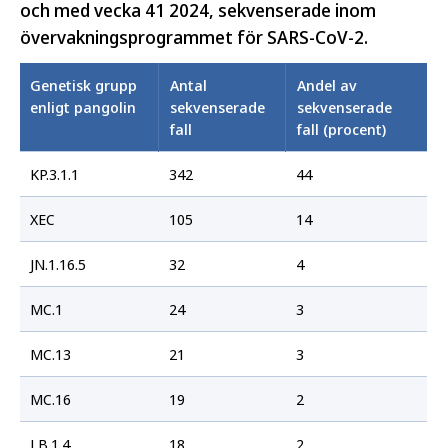
och med vecka 41 2024, sekvenserade inom
övervakningsprogrammet för SARS-CoV-2.
Genetisk grupp
Antal
Andel av
enligt pangolin
sekvenserade
sekvenserade
fall
fall (procent)
KP.3.1.1
342
44
XEC
105
14
JN.1.16.5
32
4
MC.1
24
3
MC.13
21
3
MC.16
19
2
LB.1.4
18
2