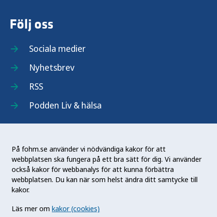
Följ oss
Sociala medier
Nyhetsbrev
RSS
Podden Liv & hälsa
På fohm.se använder vi nödvändiga kakor för att
webbplatsen ska fungera på ett bra sätt för dig. Vi använder
Folkhälsomyndigheten (Fohm) är en nationell
också kakor för webbanalys för att kunna förbättra
kunskapsmyndighet som arbetar för en bättre
webbplatsen. Du kan när som helst ändra ditt samtycke till
folkhälsa. Det gör myndigheten genom att
kakor.
utveckla och stödja samhällets arbete med att
Läs mer om
kakor (cookies)
främja hälsa, förebygga ohälsa och skydda mot