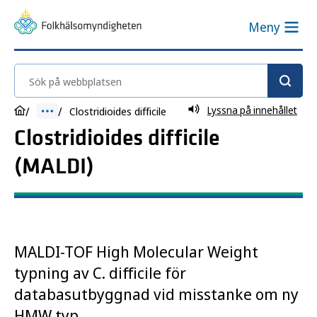
Meny
Sök på webbplatsen
Lyssna på innehållet
Clostridioides difficile
Clostridioides difficile
(MALDI)
MALDI-TOF High Molecular Weight
typning av C. difficile för
databasutbyggnad vid misstanke om ny
HMW typ.