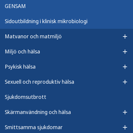
Svar inom 3 arbetsdagar.
GENSAM
Ackrediterad
Sidoutbildning i klinisk mikrobiologi
Nej
Matvanor och matmiljö
Öpp
Anmälningspliktig enligt SML
Miljö och hälsa
Nej
Öpp
Psykisk hälsa
Avgiftsbelagd
Öpp
Se prislista (PDF, 379 kB)
Sexuell och reproduktiv hälsa
(Öppnas i nytt fönster)
Öpp
Sjukdomsutbrott
Övrig information
Sin Nombre-virus orsakar hantavirus pulmonary
Skärmanvändning och hälsa
syndrome eller hantavirus cardiopulmonary
Öpp
syndrom. Symptom på infektion inkluderar feber,
Smittsamma sjukdomar
hosta, muskelsmärta och huvudvärk, dessa
Öp