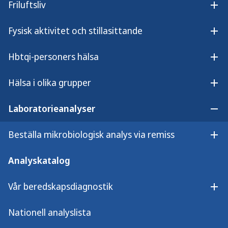
Friluftsliv
Öpp
virus (SNV).
Fysisk aktivitet och stillasittande
Öpp
Provmaterial
Hbtqi-personers hälsa
Öpp
BAL, sputum, lungbiopsi, EDTA-helblod.
Hälsa i olika grupper
Öpp
Provtagnings­anvisningar
Laboratorieanalyser
Öpp
Transport
Beställa mikrobiologisk analys via remiss
Öpp
För praktisk handledning, se
Packa provet rätt
.
Analyskatalog
Transporteras okylt. Förvaras i kyl i väntan på
transport.
Vår beredskapsdiagnostik
Öpp
Nationell analyslista
Svarstid