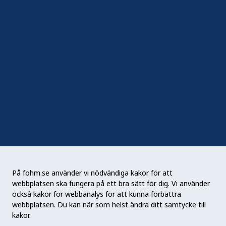
Följ oss
Sociala medier
Nyhetsbrev
RSS
Podden Liv & hälsa
På fohm.se använder vi nödvändiga kakor för att
webbplatsen ska fungera på ett bra sätt för dig. Vi använder
Folkhälsomyndigheten (Fohm) är en nationell
också kakor för webbanalys för att kunna förbättra
kunskapsmyndighet som arbetar för en bättre
webbplatsen. Du kan när som helst ändra ditt samtycke till
folkhälsa. Det gör myndigheten genom att
kakor.