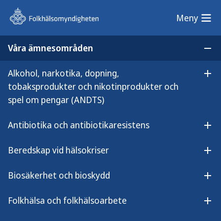
Meny
Meny
Våra ämnesområden
Sök på webbplatsen
Öp
Alkohol, narkotika, dopning,
Lyssna på innehållet
Öpp
Sin nombre
tobaksprodukter och nikotinprodukter och
Sin nombre (PCR)
spel om pengar (ANDTS)
Antibiotika och antibiotikaresistens
Öpp
Beredskap vid hälsokriser
Detektion av virus-nukleinsyra (RNA) i
Öpp
kliniskt prov.
Biosäkerhet och bioskydd
Öpp
Folkhälsa och folkhälsoarbete
Indikation
Öpp
Vid misstanke om akut infektion med sin nombre-