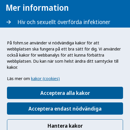
Mer information
Hiv och sexuellt överförda infektioner
På fohm.se använder vi nödvändiga kakor för att
webbplatsen ska fungera på ett bra sätt för dig. Vi använder
också kakor för webbanalys för att kunna förbättra
Denna webbplats togs fram inom ramen för en
webbplatsen. Du kan när som helst ändra ditt samtycke till
nationell informationsinsats om hiv och
kakor.
publicerades 2025. Folkhälsomyndighetens mål
Läs mer om
kakor (cookies)
med insatsen är att öka allmänhetens kunskap
om välbehandlad hiv och att välbehandlad hiv
Acceptera alla kakor
inte överförs vid sex.
Acceptera endast nödvändiga
Hantera kakor