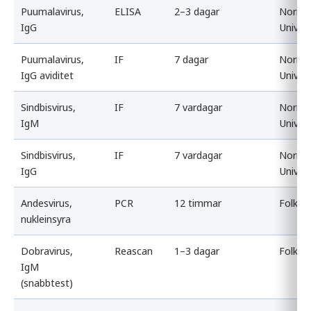
Puumalavirus,
ELISA
2–3 dagar
Norrla
IgG
Univer
Puumalavirus,
IF
7 dagar
Norrla
IgG aviditet
Univer
Sindbisvirus,
IF
7 vardagar
Norrla
IgM
Univer
Sindbisvirus,
IF
7 vardagar
Norrla
IgG
Univer
Andesvirus,
PCR
12 timmar
Folkhä
nukleinsyra
Dobravirus,
Reascan
1–3 dagar
Folkhä
IgM
(snabbtest)