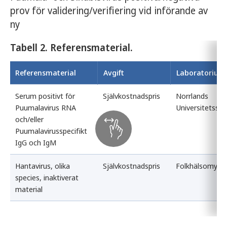
prov för validering/verifiering vid införande av
ny
Tabell 2. Referensmaterial.
Referensmaterial
Avgift
Laboratorium
Serum positivt för
Självkostnadspris
Norrlands
Puumalavirus RNA
Universitetssju
och/eller
Puumalavirusspecifikt
IgG och IgM
Hantavirus, olika
Självkostnadspris
Folkhälsomynd
species, inaktiverat
material