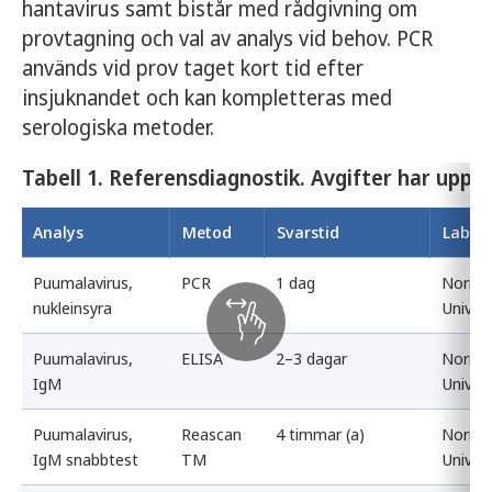
hantavirus samt bistår med rådgivning om
provtagning och val av analys vid behov. PCR
används vid prov taget kort tid efter
insjuknandet och kan kompletteras med
serologiska metoder.
Tabell 1. Referensdiagnostik. Avgifter har uppd
Analys
Metod
Svarstid
Labor
Puumalavirus,
PCR
1 dag
Norrla
nukleinsyra
Univer
Puumalavirus,
ELISA
2–3 dagar
Norrla
IgM
Univer
Puumalavirus,
Reascan
4 timmar (a)
Norrla
IgM snabbtest
TM
Univer