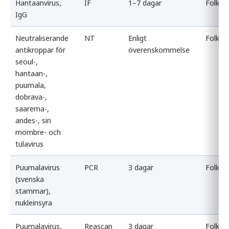
Hantaanvirus,
IF
1–7 dagar
Folkhä
IgG
Neutraliserande
NT
Enligt
Folkhä
antikroppar för
överenskommelse
seoul-,
hantaan-,
puumala,
dobrava-,
saarema-,
andes-, sin
mombre- och
tulavirus
Puumalavirus
PCR
3 dagar
Folkhä
(svenska
stammar),
nukleinsyra
Puumalavirus,
Reascan
3 dagar
Folkhä