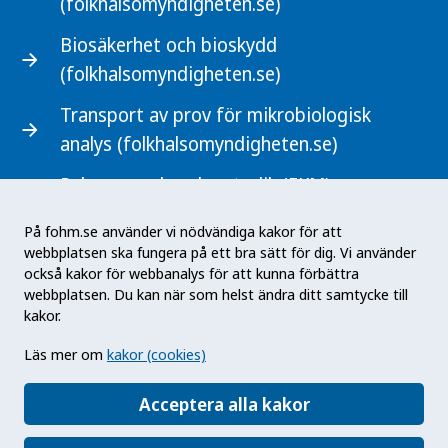
(folkhalsomyndigheten.se)
Biosäkerhet och bioskydd
(folkhalsomyndigheten.se)
Transport av prov för mikrobiologisk
analys (folkhalsomyndigheten.se)
Rekommenderad metodik (FKM)
(mikrobiologi.net)
På fohm.se använder vi nödvändiga kakor för att
webbplatsen ska fungera på ett bra sätt för dig. Vi använder
också kakor för webbanalys för att kunna förbättra
webbplatsen. Du kan när som helst ändra ditt samtycke till
kakor.
Svenskt laboratorienätverk inom mikrobiologi
Läs mer om
kakor (cookies)
(SLIM) består av kliniska mikrobiologiska
laboratorier i landsting och regioner som utför
Acceptera alla kakor
diagnostik för hälso- och sjukvården.