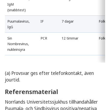
IgM
(snabbtest)
Puumalavirus,
IF
7 dagar
Folkhä
IgG
Sin
PCR
12 timmar
Folkhä
Nombrevirus,
nukleinsyra
(a) Provsvar ges efter telefonkontakt, även
jourtid.
Referensmaterial
Norrlands Universitetssjukhus tillhandahåller
Puumala- och Sindbisvirus positiva/negativa