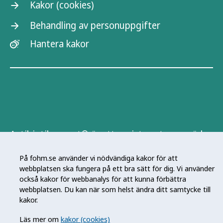
Kakor (cookies)
Behandling av personuppgifter
Hantera kakor
Antibiotikasmart® är ett registrerat varumärke
som ägs av Strama Stockholm.
På fohm.se använder vi nödvändiga kakor för att
Antibiotikasmart® Sverige har utvecklats med
webbplatsen ska fungera på ett bra sätt för dig. Vi använder
stöd av Vinnova.
också kakor för webbanalys för att kunna förbättra
webbplatsen. Du kan när som helst ändra ditt samtycke till
kakor.
Läs mer om
kakor (cookies)