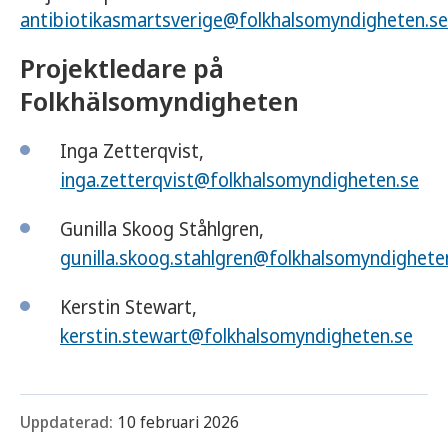
antibiotikasmartsverige@folkhalsomyndigheten.se
Projektledare på
Folkhälsomyndigheten
Inga Zetterqvist,
inga.zetterqvist@folkhalsomyndigheten.se
Gunilla Skoog Ståhlgren,
gunilla.skoog.stahlgren@folkhalsomyndighete
Kerstin Stewart,
kerstin.stewart@folkhalsomyndigheten.se
Uppdaterad:
10 februari 2026