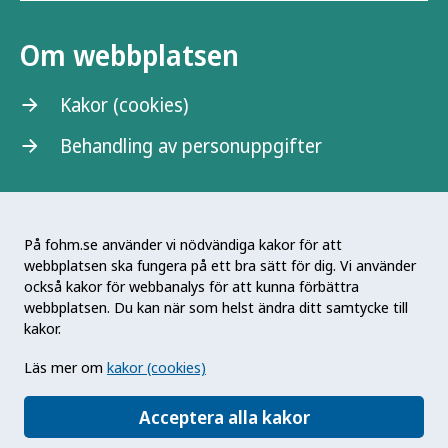
Om webbplatsen
Kakor (cookies)
Behandling av personuppgifter
På fohm.se använder vi nödvändiga kakor för att
webbplatsen ska fungera på ett bra sätt för dig. Vi använder
Folkhälsomyndigheten är en nationell
också kakor för webbanalys för att kunna förbättra
kunskapsmyndighet som arbetar för en bättre
webbplatsen. Du kan när som helst ändra ditt samtycke till
folkhälsa. Det gör myndigheten genom att
kakor.
utveckla och stödja samhällets arbete med att
Läs mer om
kakor (cookies)
främja hälsa, förebygga ohälsa och skydda mot
hälsohot. Vår vision är en folkhälsa som stärker
Acceptera alla kakor
samhällets utveckling.