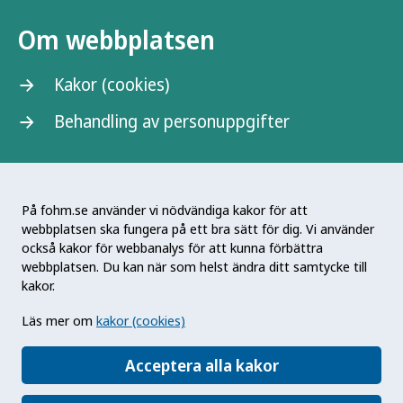
Om webbplatsen
Kakor (cookies)
Behandling av personuppgifter
På fohm.se använder vi nödvändiga kakor för att
webbplatsen ska fungera på ett bra sätt för dig. Vi använder
Folkhälsomyndigheten är en nationell
också kakor för webbanalys för att kunna förbättra
kunskapsmyndighet som arbetar för en bättre
webbplatsen. Du kan när som helst ändra ditt samtycke till
folkhälsa. Det gör myndigheten genom att
kakor.
utveckla och stödja samhällets arbete med att
Läs mer om
kakor (cookies)
främja hälsa, förebygga ohälsa och skydda mot
hälsohot. Vår vision är en folkhälsa som stärker
Acceptera alla kakor
samhällets utveckling.