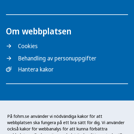
Om webbplatsen
Cookies
Behandling av personuppgifter
Hantera kakor
På fohm.se använder vi nödvändiga kakor för att
webbplatsen ska fungera på ett bra sätt för dig. Vi använder
Folkhälsomyndigheten är en nationell
också kakor för webbanalys för att kunna förbättra
kunskapsmyndighet som arbetar för en bättre