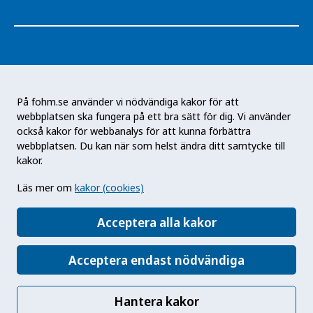
På fohm.se använder vi nödvändiga kakor för att
webbplatsen ska fungera på ett bra sätt för dig. Vi använder
Folkhälsomyndigheten är en nationell
också kakor för webbanalys för att kunna förbättra
kunskapsmyndighet som arbetar för en bättre
webbplatsen. Du kan när som helst ändra ditt samtycke till
folkhälsa. Det gör myndigheten genom att
kakor.
utveckla och stödja samhällets arbete med att
Läs mer om
kakor (cookies)
främja hälsa, förebygga ohälsa och skydda mot
hälsohot. Vår vision är en folkhälsa som stärker
Acceptera alla kakor
samhällets utveckling.
Acceptera endast nödvändiga
Hantera kakor