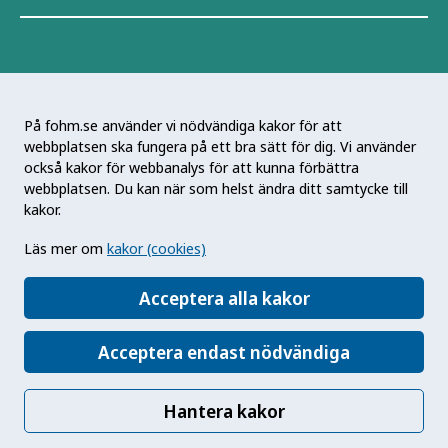
På fohm.se använder vi nödvändiga kakor för att
webbplatsen ska fungera på ett bra sätt för dig. Vi använder
Folkhälsomyndigheten är en nationell
också kakor för webbanalys för att kunna förbättra
kunskapsmyndighet som arbetar för en bättre
webbplatsen. Du kan när som helst ändra ditt samtycke till
folkhälsa. Det gör myndigheten genom att
kakor.
utveckla och stödja samhällets arbete med att
Läs mer om
kakor (cookies)
främja hälsa, förebygga ohälsa och skydda mot
hälsohot. Vår vision är en folkhälsa som stärker
Acceptera alla kakor
samhällets utveckling.
Acceptera endast nödvändiga
Hantera kakor