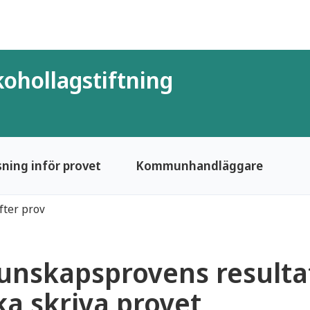
ohollagstiftning
sning inför provet
Kommunhandläggare
efter prov
unskapsprovens resultat
ka skriva provet