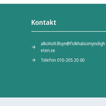
Kontakt
alkoholtillsyn@folkhalsomyndigh
eten.se
Telefon 010-205 20 00
Folkhälsomyndigheten är en nationel