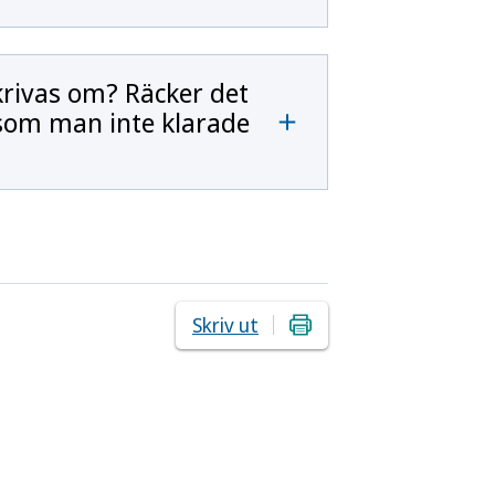
krivas om? Räcker det
 som man inte klarade
Skriv ut