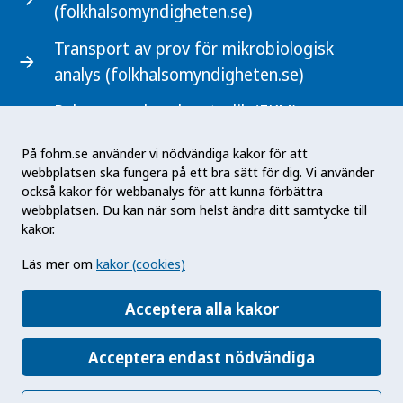
(folkhalsomyndigheten.se)
Transport av prov för mikrobiologisk
analys (folkhalsomyndigheten.se)
Rekommenderad metodik (FKM)
(mikrobiologi.net)
På fohm.se använder vi nödvändiga kakor för att
webbplatsen ska fungera på ett bra sätt för dig. Vi använder
också kakor för webbanalys för att kunna förbättra
webbplatsen. Du kan när som helst ändra ditt samtycke till
kakor.
Svenskt laboratorienätverk inom mikrobiologi
Läs mer om
kakor (cookies)
(SLIM) består av kliniska mikrobiologiska
laboratorier i landsting och regioner som utför
Acceptera alla kakor
diagnostik för hälso- och sjukvården.
Acceptera endast nödvändiga