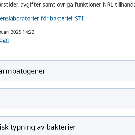
arstider, avgifter samt övriga funktioner NRL tillhanda
enslaboratorier för bakteriell STI
nuari 2025 14:22
ågan
 tarmpatogener
sk typning av bakterier