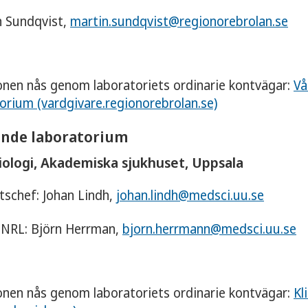
n Sundqvist,
martin.sundqvist@regionorebrolan.se
onen nås genom laboratoriets ordinarie kontvägar:
Vå
orium (vardgivare.regionorebrolan.se)
nde laboratorium
biologi, Akademiska sjukhuset, Uppsala
schef: Johan Lindh,
johan.lindh@medsci.uu.se
 NRL: Björn Herrman,
bjorn.herrmann@medsci.uu.se
onen nås genom laboratoriets ordinarie kontvägar:
Kl