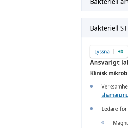
Bakteriell 
Bakteriell ST
Lyssna
Ansvarigt l
Klinisk mikrob
Verksamhet
shaman.mur
Ledare för
Magn