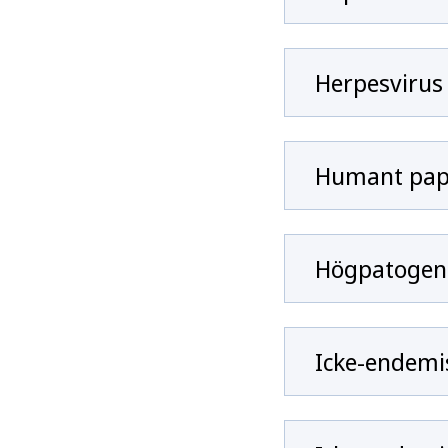
Herpesvirus
Humant papi
Högpatogena 
Icke-endemis