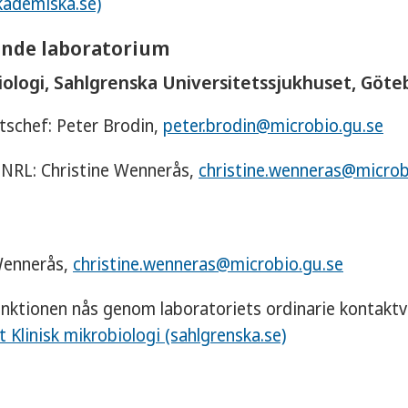
kademiska.se)
nde laboratorium
biologi, Sahlgrenska Universitetssjukhuset, Göte
schef: Peter Brodin,
peter.brodin@microbio.gu.se
 NRL: Christine Wennerås,
christine.wenneras@microb
Wennerås,
christine.wenneras@microbio.gu.se
nktionen nås genom laboratoriets ordinarie kontaktv
 Klinisk mikrobiologi (sahlgrenska.se)