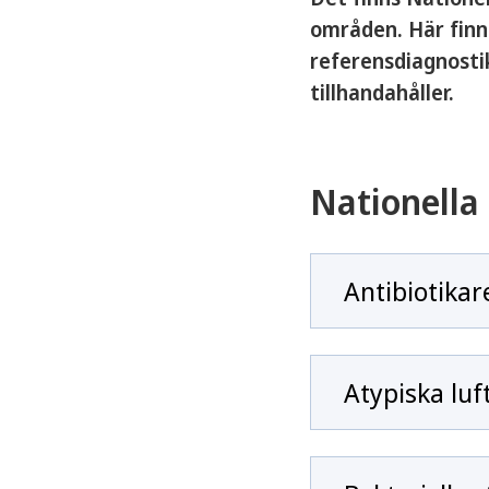
områden. Här finn
referensdiagnosti
tillhandahåller.
Nationella 
Antibiotikar
Atypiska lu