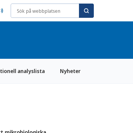
Sökord
tionell analyslista
Nyheter
kt mikrobiologiska