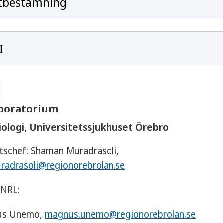
artbestämning
I
aboratorium
iologi, Universitetssjukhuset Örebro
schef: Shaman Muradrasoli,
adrasoli@regionorebrolan.se
 NRL:
us Unemo,
magnus.unemo@regionorebrolan.se