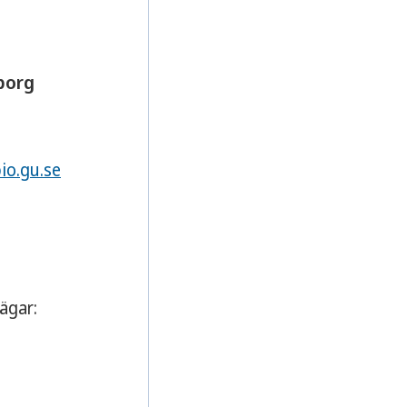
borg
io.gu.se
ägar: