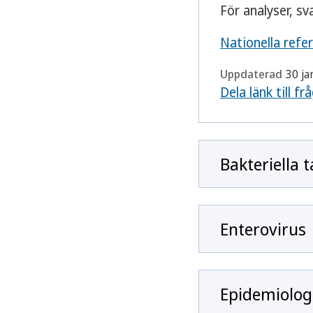
För analyser, sv
Nationella refer
Uppdaterad
30 ja
Dela länk till fr
Bakteriella
Enterovirus
Epidemiologi