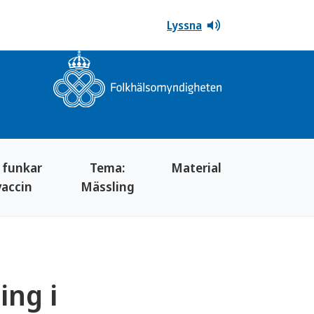
Lyssna
 funkar
Tema:
Material
vaccin
Mässling
ing i