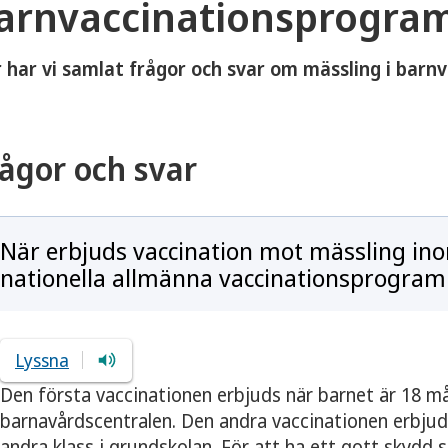
arnvaccinationsprogra
 har vi samlat frågor och svar om mässling i bar
ågor och svar
När erbjuds vaccination mot mässling in
nationella allmänna vaccinationsprogra
Lyssna
Den första vaccinationen erbjuds när barnet är 18 m
barnavårdscentralen. Den andra vaccinationen erbjuds 
andra klass i grundskolan. För att ha ett gott skydd s