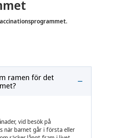
mmet
nvaccinationsprogrammet.
om ramen för det
mmet?
ånader, vid besök på
när barnet går i första eller
om räcker långt fram i livet