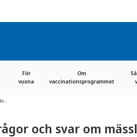
För
Om
Så
vuxna
vaccinationsprogrammet
Frågor och svar om mässling i barnvaccinationsprogrammet
rågor och svar om mässl