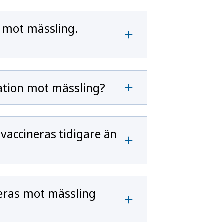
n mot mässling.
nation mot mässling?
vaccineras tidigare än
neras mot mässling