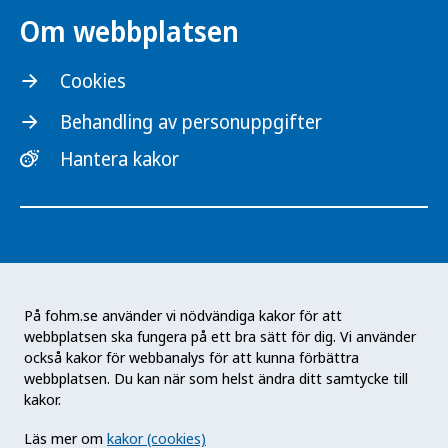
Om webbplatsen
Cookies
Behandling av personuppgifter
Hantera kakor
På fohm.se använder vi nödvändiga kakor för att
webbplatsen ska fungera på ett bra sätt för dig. Vi använder
Folkhälsomyndigheten är en nationell
också kakor för webbanalys för att kunna förbättra
kunskapsmyndighet som arbetar för en bättre
webbplatsen. Du kan när som helst ändra ditt samtycke till
folkhälsa. Det gör myndigheten genom att
kakor.
utveckla och stödja samhällets arbete med att
Läs mer om
kakor (cookies)