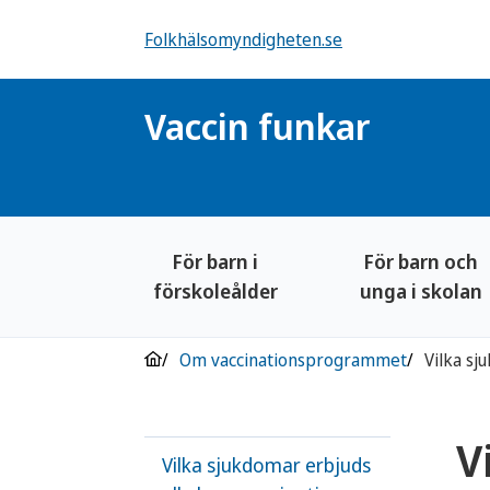
Folkhälsomyndigheten.se
Vaccin funkar
För barn i
För barn och
förskoleålder
unga i skolan
Om vaccinationsprogrammet
V
Vilka sjukdomar erbjuds