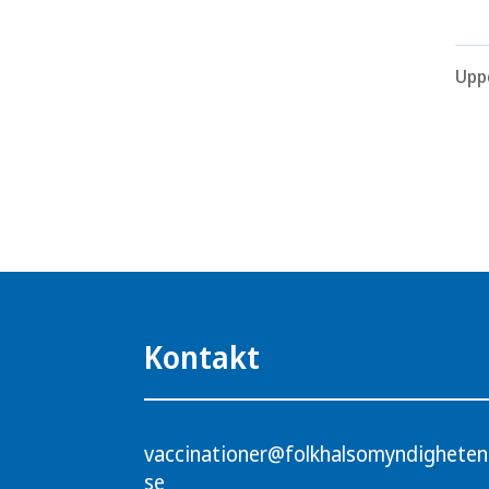
Upp
Kontakt
vaccinationer@folkhalsomyndigheten
se