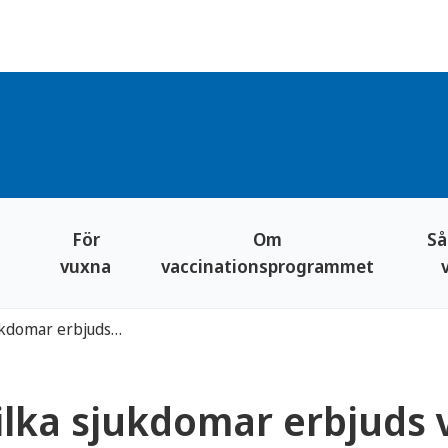
För
Om
Så
vuxna
vaccinationsprogrammet
Vilka sjukdomar erbjuds vissa barn vaccination mot?
ilka sjukdomar erbjuds 