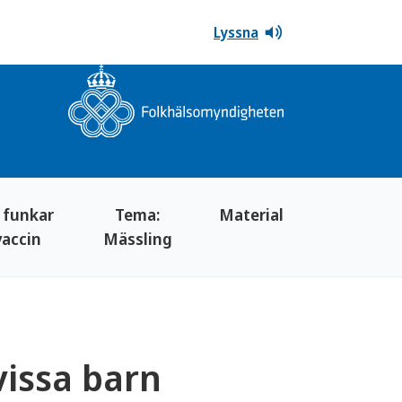
Lyssna
 funkar
Tema:
Material
vaccin
Mässling
vissa barn