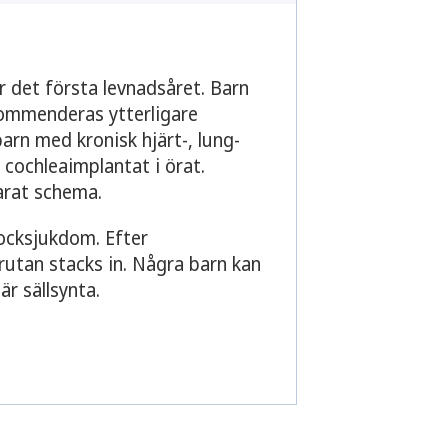
 det första levnadsåret. Barn
kommenderas ytterligare
barn med kronisk hjärt-, lung-
cochleaimplantat i örat.
arat schema.
ocksjukdom. Efter
prutan stacks in. Några barn kan
är sällsynta.