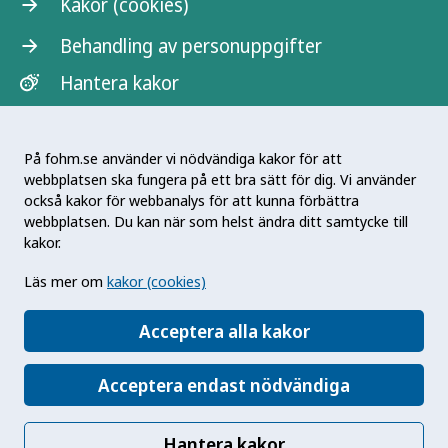
Kakor (cookies)
Behandling av personuppgifter
Hantera kakor
På fohm.se använder vi nödvändiga kakor för att
webbplatsen ska fungera på ett bra sätt för dig. Vi använder
också kakor för webbanalys för att kunna förbättra
webbplatsen. Du kan när som helst ändra ditt samtycke till
kakor.
Antibiotikasmart® är ett registrerat varumärke
Läs mer om
kakor (cookies)
som ägs av Strama Stockholm.
Antibiotikasmart® Sverige har utvecklats med
Acceptera alla kakor
stöd av Vinnova.
Acceptera endast nödvändiga
Hantera kakor