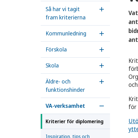
Så har vi tagit
Öppna undermen
Vat
fram kriterierna
ant
bid
Kommunledning
Öppna underm
ant
Förskola
Öppna underme
Kri
Skola
för
Öppna underme
Org
Äldre- och
och
Öppna underme
funktionshinder
Kri
VA-verksamhet
för
Öppna underm
Utö
Kriterier för diplomering
ytt
Inspiration, tips och