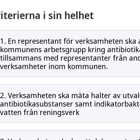
iterierna i sin helhet
1. En representant för verksamheten ska ak
kommunens arbetsgrupp kring antibiotik
tillsammans med representanter från and
verksamheter inom kommunen.
ny för Regionledning
2. Verksamheten ska mäta halter av utva
ny för Vårdcentral
antibiotikasubstanser samt indikatorbakt
vatten från reningsverk
ny för Sjukhus