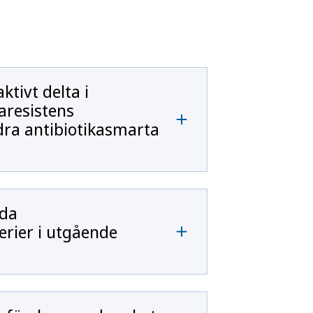
tivt delta i
aresistens
ra antibiotikasmarta
lda
erier i utgående