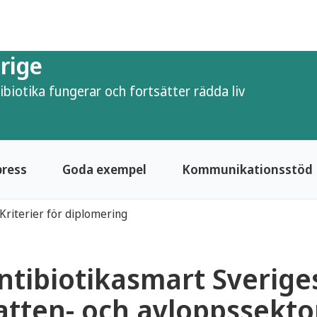
rige
ntibiotika fungerar och fortsätter rädda liv
press
Goda exempel
Kommunikationsstöd
Kriterier för diplomering
ntibiotikasmart Sveriges
ny för Här arbetar vi antibiotikasmart
atten- och avloppssekto