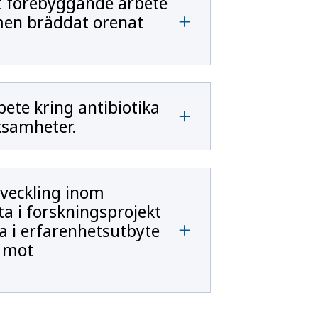
t förebyggande arbete
men bräddat orenat
ete kring antibiotika
ksamheter.
tveckling inom
a i forskningsprojekt
ta i erfarenhetsutbyte
t mot