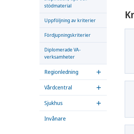
stödmaterial
Kr
Uppföljning av kriterier
Fördjupningskriterier
Diplomerade VA-
verksamheter
Regionledning
Öppna underme
Vårdcentral
Öppna underme
Sjukhus
Öppna underme
Invånare