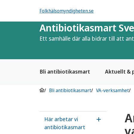
Folkhälsomyndigheten.se
Antibiotikasmart Sve
Ett samhälle där alla bidrar till att a
Bli antibiotikasmart
Aktuellt & 
Bli antibiotikasmart
VA-verksamhet
A
Här arbetar vi
Öppna underme
v
antibiotikasmart