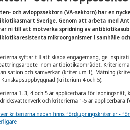
y för Så har vi tagit fram kriterierna
ten- och avloppssektorn (VA-sektorn) har en nyckel
ibiotikasmart Sverige. Genom att arbeta med Anti
rar ni till att motverka spridning av antibiotikasu
eny för Kommunledning
ibiotikaresistenta mikroorganismer i samhälle och
ny för Förskola
terierna syftar till att skapa engagemang, ge inspirati
bättringsarbete inom antibiotikaområdet. Kriterierna
ny för Skola
anisation och samverkan (kriterium 1), Mätning (krite
 Kunskapsuppbyggnad (kriterium 4 och 5).
ny för Äldre- och funktionshinder
terierna 1, 3, 4 och 5 är applicerbara för ledningsnät, 
 dricksvattenverk och kriterierna 1-5 är applicerbara f
eny för VA-verksamhet
ver kriterierna nedan finns fördjupningskriterier - för
erligare