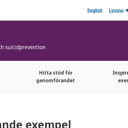
English
Lyssna
och suicidprevention
Hitta stöd för
Inspi
genomförandet
exe
rande exempel