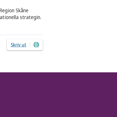
 Region Skåne
tionella strategin.
Skriv ut