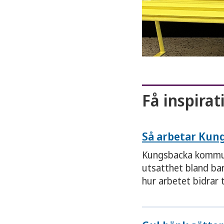
Få inspirat
Så arbetar Kung
Kungsbacka kommun 
utsatthet bland ba
hur arbetet bidrar t