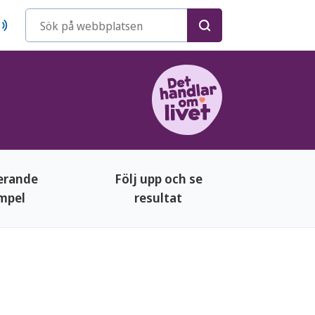
Sökord
rerande
Följ upp och se
mpel
resultat