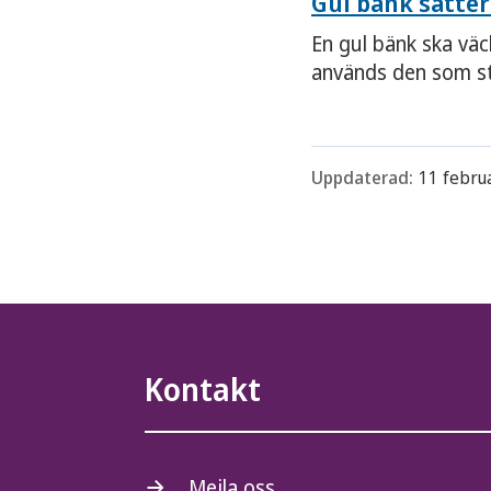
Gul bänk sätte
En gul bänk ska vä
används den som sta
Uppdaterad:
11 febru
Kontakt
Mejla oss