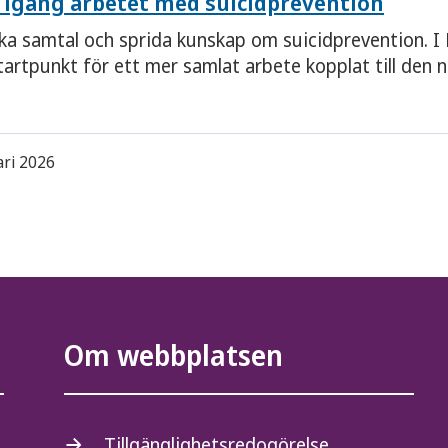
r igång arbetet med suicidprevention
cka samtal och sprida kunskap om suicidprevention. I
rtpunkt för ett mer samlat arbete kopplat till den na
ari 2026
Om webbplatsen
Tillgänglighetsredogörelse