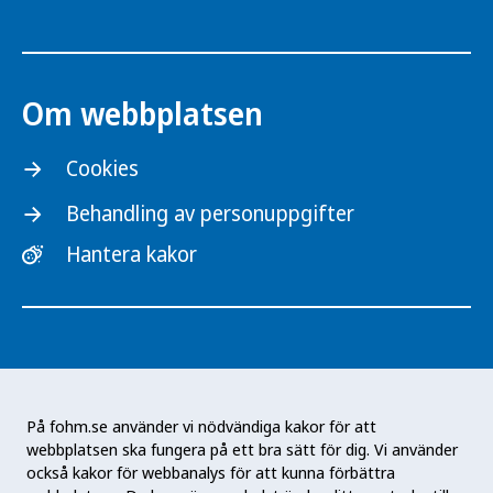
Om webbplatsen
Cookies
Behandling av personuppgifter
Hantera kakor
På fohm.se använder vi nödvändiga kakor för att
webbplatsen ska fungera på ett bra sätt för dig. Vi använder
Folkhälsomyndigheten är en nationell
också kakor för webbanalys för att kunna förbättra
kunskapsmyndighet som arbetar för en bättre