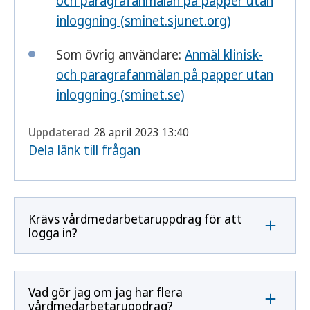
och paragrafanmälan på papper utan
inloggning (sminet.sjunet.org)
Som övrig användare:
Anmäl klinisk-
och paragrafanmälan på papper utan
inloggning (sminet.se)
Uppdaterad
28 april 2023 13:40
Dela länk till frågan
Krävs vårdmedarbetaruppdrag för att
logga in?
Vad gör jag om jag har flera
vårdmedarbetaruppdrag?