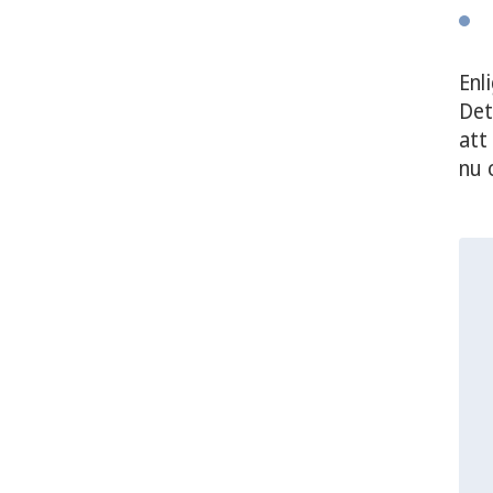
Enl
Det
att
nu 