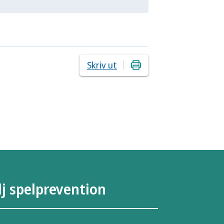
Skriv ut
lj spelprevention