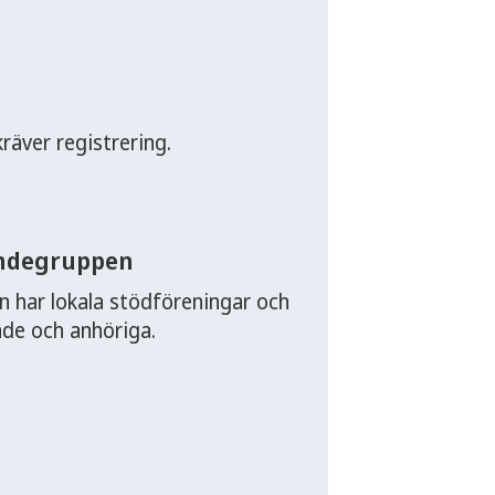
räver registrering.
endegruppen
 har lokala stödföreningar och
nde och anhöriga.