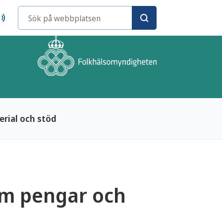
Sökord
rial och stöd
om pengar och