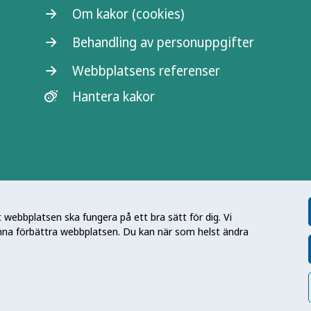
Om kakor (cookies)
Behandling av personuppgifter
Webbplatsens referenser
Hantera kakor
l kunskapsmyndighet som arbetar
digheten genom att utveckla och
webbplatsen ska fungera på ett bra sätt för dig. Vi
mja hälsa, förebygga ohälsa och
nna förbättra webbplatsen. Du kan när som helst ändra
 folkhälsa som stärker samhällets