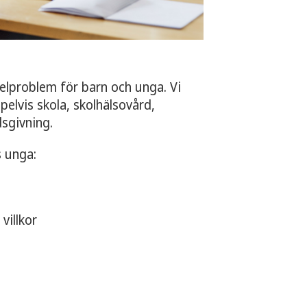
lproblem för barn och unga. Vi
elvis skola, skolhälsovård,
dsgivning.
s unga:
villkor