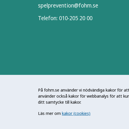
spelprevention@fohm.se
Telefon:
010-205 20 00
Folkhälsomyndigheten är en nationel
för en bättre folkhälsa. Det gör myn
På fohm.se använder vi nödvändiga kakor för att 
stödja samhällets arbete med att frä
använder också kakor för webbanalys för att ku
skydda mot hälsohot. Vår vision är en
ditt samtycke till kakor.
utveckling.
Läs mer om
kakor (cookies)