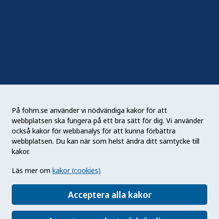
Sociala medier
Nyhetsbrev
RSS
Podden Liv & hälsa
På fohm.se använder vi nödvändiga kakor för att
webbplatsen ska fungera på ett bra sätt för dig. Vi använder
Folkhälsomyndigheten (Fohm) är en nationell
också kakor för webbanalys för att kunna förbättra
kunskapsmyndighet som arbetar för en bättre
webbplatsen. Du kan när som helst ändra ditt samtycke till
folkhälsa. Det gör myndigheten genom att
kakor.
utveckla och stödja samhällets arbete med att
Läs mer om
kakor (cookies)
främja hälsa, förebygga ohälsa och skydda mot
hälsohot. Vår vision är en folkhälsa som stärker
Acceptera alla kakor
samhällets utveckling.