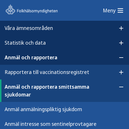
Meny
Meny
Våra ämnesområden
Sök på webbplatsen
Öp
Statistik och data
Lyssna på
Öpp
Anmäl och rapportera smittsamma sjukdomar
innehållet
Anmäl och rapportera
Anmäl och rapportera
Öpp
smittsamma sjukdomar
Rapportera till vaccinationsregistret
Öpp
Anmäl och rapportera smittsamma
Öpp
sjukdomar
Här anmäler du som vårdgivare
Anmäl anmälningspliktig sjukdom
anmälningspliktiga sjukdomar i Sminet
och rapporterar calicivirus,
Anmäl intresse som sentinelprovtagare