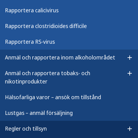
Clostridioides difficile och RS-virus. Du
Rapportera calicivirus
kan också registrera din klinik som
sentinelprovtagare för influensa, covid-
Rapportera clostridioides difficile
19 och RS-virus. Din rapportering hjälper
oss att följa smittspridningen i Sverige
Rapportera RS-virus
och Europa.
Anmäl och rapportera inom alkoholområdet
Öpp
Anmäl och rapportera tobaks- och
Öpp
nikotinprodukter
Anmäl sjukdom eller
sentinelprovtagning
Hälsofarliga varor – ansök om tillstånd
Lustgas – anmäl försäljning
Anmäl anmälningspliktig sjukdom i Sminet
Folkhälsomyndigheten övervakar smittsamma
Regler och tillsyn
Öpp
sjukdomar i Sverige. Här hittar du information om