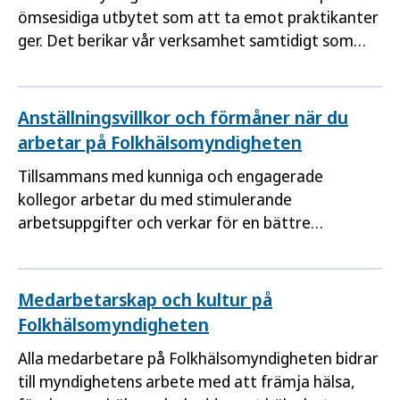
ömsesidiga utbytet som att ta emot praktikanter
ger. Det berikar vår verksamhet samtidigt som
det ger dig som praktiserar värdefull erfarenhet
av statsförvaltningen.
Anställningsvillkor och förmåner när du
arbetar på Folkhälsomyndigheten
Tillsammans med kunniga och engagerade
kollegor arbetar du med stimulerande
arbetsuppgifter och verkar för en bättre
folkhälsa. Dina anställningsvillkor och förmåner
ska bidra till att du mår bra och trivs hos oss. Här
är ett urval av vad vi erbjuder dig.
Medarbetarskap och kultur på
Folkhälsomyndigheten
Alla medarbetare på Folkhälsomyndigheten bidrar
till myndighetens arbete med att främja hälsa,