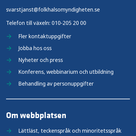
svarstjanst@folkhalsomyndigheten.se
Anställningsvillkor och förmåner
Telefon till växeln:
010-205 20 00
Medarbetarskap och kultur
Fler kontaktuppgifter
Jobba hos oss
Träffa våra medarbetare
Nyheter och press
Konferens, webbinarium och utbildning
Behandling av personuppgifter
Om webbplatsen
Lättläst, teckenspråk och minoritetsspråk