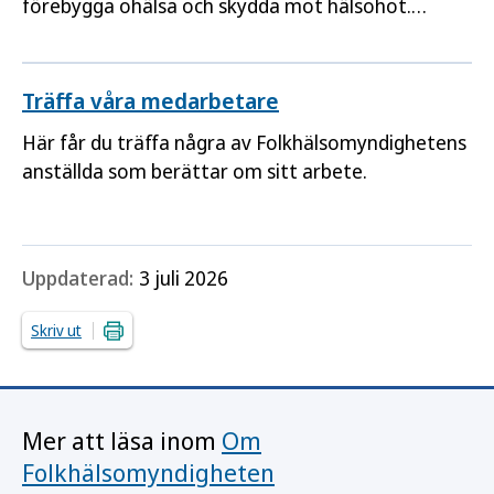
förebygga ohälsa och skydda mot hälsohot.
Tillsammans arbetar vi med stort engagemang
för en god och jämlik hälsa i hela befolkningen.
Genom att ta vara på kompetensen och
Träffa våra medarbetare
engagemanget hos oss alla når vi längre i våra
Här får du träffa några av Folkhälsomyndighetens
uppdrag.
anställda som berättar om sitt arbete.
Uppdaterad:
3 juli 2026
Skriv ut
Mer att läsa inom
Om
Folkhälsomyndigheten