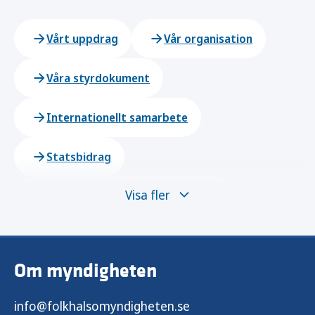
Vårt uppdrag
Vår organisation
Våra styrdokument
Internationellt samarbete
Statsbidrag
Visa fler
Kontakta Folkhälsomyndigheten
Upphandling
Om webbplatsen
Om myndigheten
Lediga jobb
info@folkhalsomyndigheten.se
Praktik och examensarbete