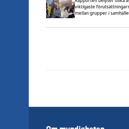
Rapporten belyser olika a
viktigaste förutsättningar
mellan grupper i samhället
slutsatserna ingår en bedö
målet om att sluta de påv
generation.