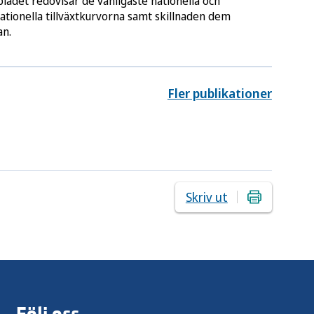
ladet redovisar de vanligaste nationella och
ationella tillväxtkurvorna samt skillnaden dem
an.
Fler publikationer
Skriv ut