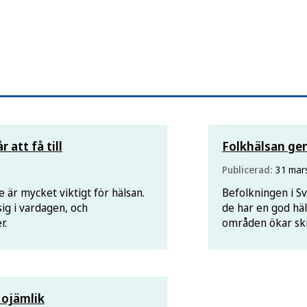
 att få till
Folkhälsan gen
Publicerad:
31 mar
 är mycket viktigt för hälsan.
Befolkningen i Sv
ig i vardagen, och
de har en god häl
r.
områden ökar ski
uppnå målet om at
år 2048 krävs ytt
 ojämlik