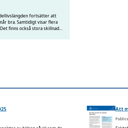
ellivslängden fortsätter att
mår bra. Samtidigt visar flera
et finns också stora skillnader
onomisk position.
025
Att m
Public