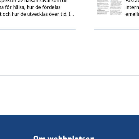
spekter av hälsan såväl som de
Faktab
na för hälsa, hur de fördelas
intern
 och hur de utvecklas över tid. I
emell
mning av läget i förhållande till
erkbara hälsoklyftorna inom en