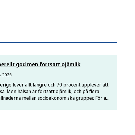
erellt god men fortsatt ojämlik
s 2026
erige lever allt längre och 70 procent upplever att
sa. Men hälsan är fortsatt ojämlik, och på flera
llnaderna mellan socioekonomiska grupper. För att
t sluta de påverkbara hälsoskillnaderna fram till
erligare insatser, visar en ny rapport.