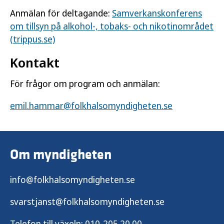
Anmälan för deltagande:
Samverkanskonferens
om tillsyn på alkohol-, tobaks- och nikotinområdet
(trippus.se)
Kontakt
För frågor om program och anmälan:
emil.hammar@folkhalsomyndigheten.se
Om myndigheten
info@folkhalsomyndigheten.se
svarstjanst@folkhalsomyndigheten.se
Telefon till växeln:
010-205 20 00